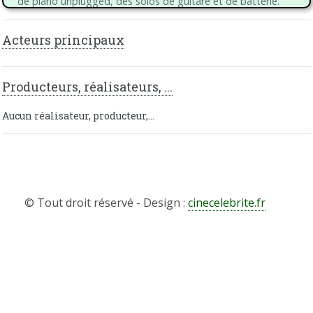
de piano unplugged, des solos de guitare et de batterie.
Accompagné d’une production extraordinaire, de
costumes, de chorégraphies et d’effets visuels
Acteurs principaux
époustouflants, c’est le spectacle le plus en vogue en Chine
en 2013.
Producteurs, réalisateurs, ...
Aucun réalisateur, producteur,...
© Tout droit réservé - Design :
cinecelebrite.fr