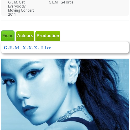
G.E.M. Get
G.E.M.: G-Force
Everybody
Moving Concert
2011
Fiche
Acteurs
Production
G.E.M. X.X.X. Live