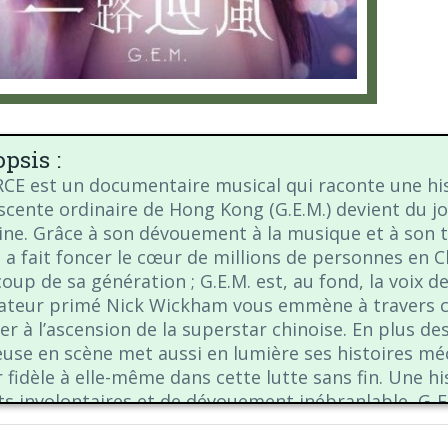
psis :
CE est un documentaire musical qui raconte une his
scente ordinaire de Hong Kong (G.E.M.) devient du j
ine. Grâce à son dévouement à la musique et à son t
. a fait foncer le cœur de millions de personnes en C
oup de sa génération ; G.E.M. est, au fond, la voix d
sateur primé Nick Wickham vous emmène à travers c
ter à l’ascension de la superstar chinoise. En plus d
use en scène met aussi en lumière ses histoires méco
r fidèle à elle-même dans cette lutte sans fin. Une h
its involontaires et de dévouement inébranlable, G-
rs.