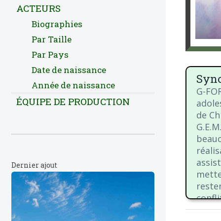
ACTEURS
Biographies
Par Taille
Par Pays
Date de naissance
Syno
Année de naissance
G-FOR
ÉQUIPE DE PRODUCTION
adole
de Ch
G.E.M
beauc
réali
assis
Dernier ajout
mette
reste
confl
rêveu