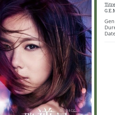
Titr
G.E.
Gen
Duré
Date