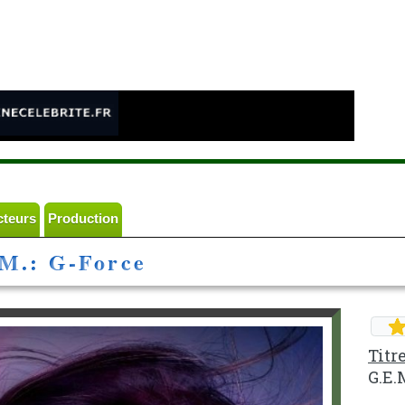
e
cteurs
Production
M.: G-Force
Titr
G.E.