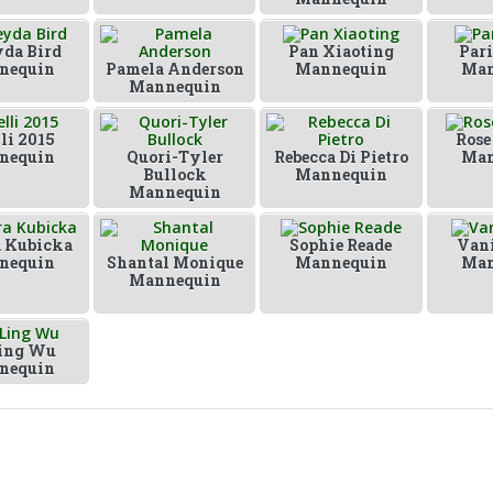
da Bird
Pan Xiaoting
Pari
nequin
Pamela Anderson
Mannequin
Man
Mannequin
lli 2015
Rose
nequin
Quori-Tyler
Rebecca Di Pietro
Man
Bullock
Mannequin
Mannequin
 Kubicka
Sophie Reade
Vani
nequin
Shantal Monique
Mannequin
Man
Mannequin
ing Wu
nequin