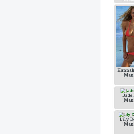
Hannah
Man
Jade 
Man
Lily D
Man