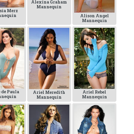
Alexina Graham
Mannequin
sia Merz
nequin
Alison Angel
Mannequin
 de Paula
Ariel Rebel
Ariel Meredith
nequin
Mannequin
Mannequin