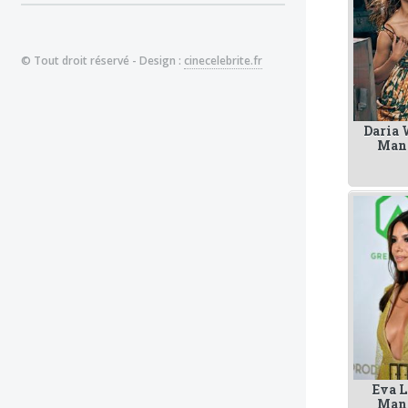
© Tout droit réservé - Design :
cinecelebrite.fr
Daria
Man
Eva L
Man