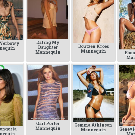
Dating My
 Werbowy
Doutzen Kroes
Daughter
nequin
Mannequin
Mannequin
Ebon
Man
Gail Porter
Gemma Atkinson
Mannequin
ongoria
Genevi
Mannequin
nequin
Man