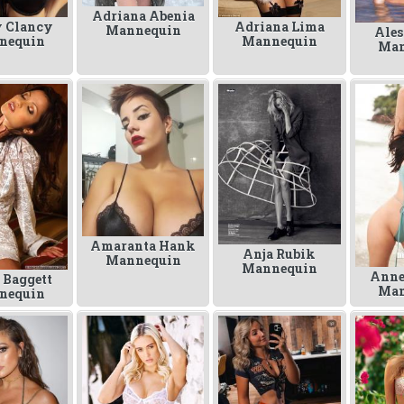
Adriana Abenia
 Clancy
Adriana Lima
Mannequin
Ales
nequin
Mannequin
Man
Amaranta Hank
Anja Rubik
Mannequin
Mannequin
Anne
 Baggett
Man
nequin