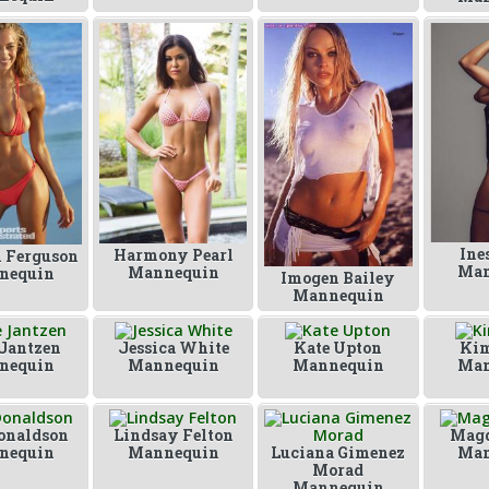
Ine
Harmony Pearl
 Ferguson
Man
Mannequin
nequin
Imogen Bailey
Mannequin
Jantzen
Jessica White
Kate Upton
Kim
nequin
Mannequin
Mannequin
Man
onaldson
Lindsay Felton
Magd
nequin
Mannequin
Luciana Gimenez
Man
Morad
Mannequin