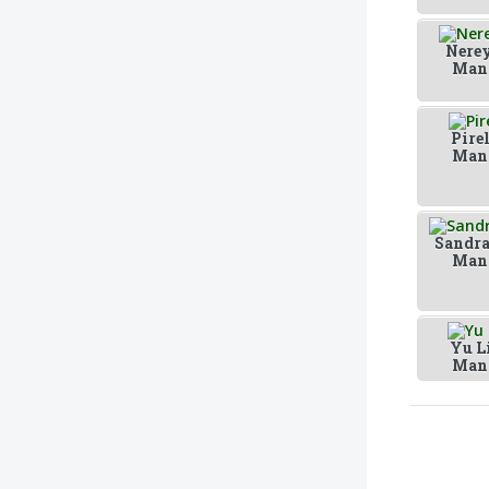
Nerey
Man
Pire
Man
Sandra
Man
Yu L
Man