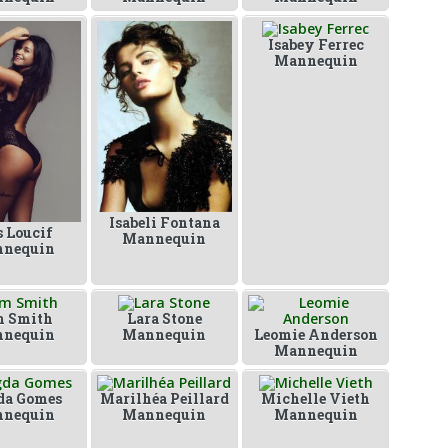
Isabey Ferrec
Mannequin
Isabeli Fontana
s Loucif
Mannequin
nequin
 Smith
Lara Stone
nequin
Mannequin
Leomie Anderson
Mannequin
a Gomes
Marilhéa Peillard
Michelle Vieth
nequin
Mannequin
Mannequin