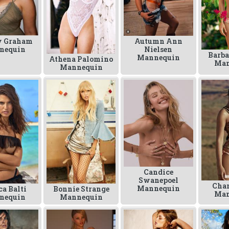
y Graham
Autumn Ann
nequin
Nielsen
Barba
Mannequin
Athena Palomino
Man
Mannequin
Candice
Swanepoel
Cha
Mannequin
ca Balti
Bonnie Strange
Man
nequin
Mannequin