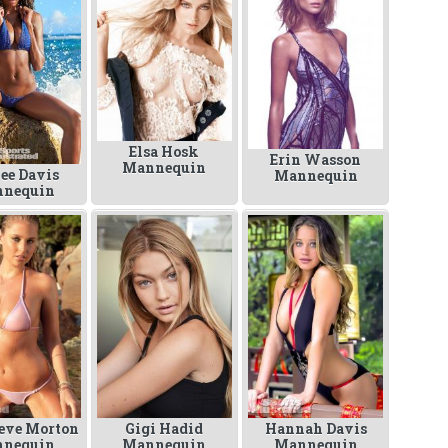
Elsa Hosk
Erin Wasson
Mannequin
ee Davis
Mannequin
nequin
eve Morton
Gigi Hadid
Hannah Davis
nequin
Mannequin
Mannequin