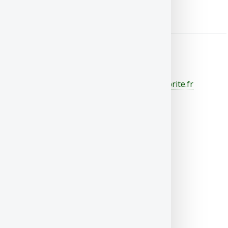
Aucun réalisateur, producteur,...
© Tout droit réservé - Design :
cinecelebrite.fr