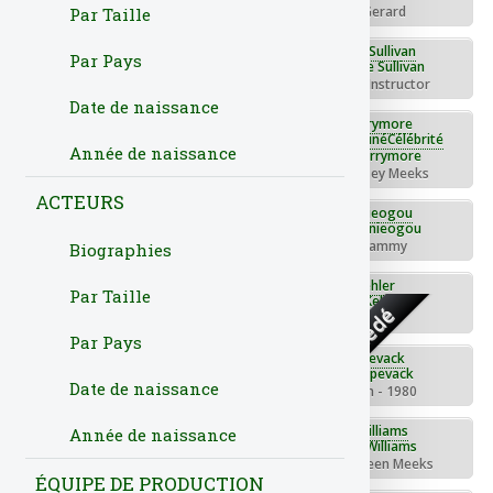
Rôle : - Grant Wade
Rôle : - Gerard
Par Taille
Brandon Craggs
Charlotte Sullivan
Par Pays
Rôle : - Casey
Rôle : - Spin Instructor
Date de naissance
Daniel Greene
Drew Barrymore
Année de naissance
Rôle : - Waiter
Rôle : - Lindsey Meeks
ACTEURS
Evan Helmuth
Greta Onieogou
Décédé
Rôle : - Troy
Rôle : - Tammy
Biographies
Ione Skye
Jack Kehler
Par Taille
Décédé
Rôle : - Molly
Rôle : - Al
Par Pays
James B. Sikking
Jason Spevack
Décédé
Date de naissance
Rôle : - Doug Meeks
Rôle : - Ben - 1980
Jimmy Fallon
JoBeth Williams
Année de naissance
Rôle : - Ben Wrightman
Rôle : - Maureen Meeks
ÉQUIPE DE PRODUCTION