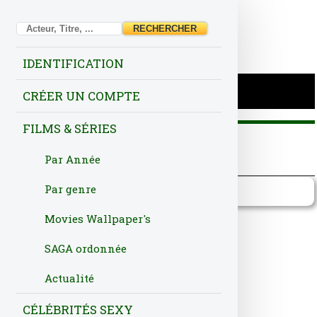
IDENTIFICATION
CRÉER UN COMPTE
FILMS & SÉRIES
Par Année
Fiche
Acteurs
Production
Par genre
Terrain d'entente
Movies Wallpaper's
SAGA ordonnée
NOTE IMDb:6.22/10
Actualité
Titre Français
Terrain d'entente
CÉLÉBRITÉS SEXY