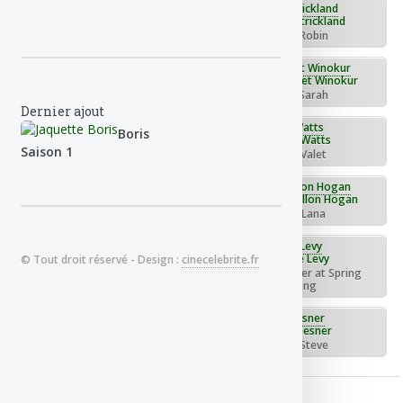
Johnny Sneed
KaDee Strickland
Rôle : - Chris
Rôle : - Robin
Lenny Clarke
Marissa Jaret Winokur
Rôle : - Uncle Carl
Rôle : - Sarah
Dernier ajout
Martin Roach
Matt Watts
Boris
Saison 1
Rôle : - Husband
Rôle : - Valet
Nicholas Purcell
Siobhan Fallon Hogan
Rôle : - Red Sox Fan (uncredited)
Rôle : - Lana
Stephen King
Steve Levy
© Tout droit réservé - Design :
cinecelebrite.fr
Rôle : - Stephen King (uncredited)
Rôle : - Reporter at Spring
Training
Willie Garson
Zen Gesner
Décédé
Rôle : - Kevin
Rôle : - Steve
Producteurs, réalisateurs, ...