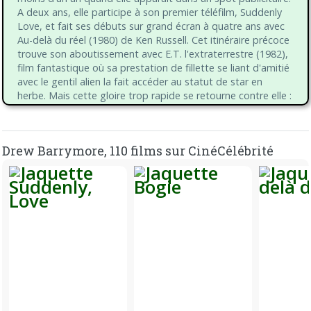
A deux ans, elle participe à son premier téléfilm, Suddenly
Love, et fait ses débuts sur grand écran à quatre ans avec
Au-delà du réel (1980) de Ken Russell. Cet itinéraire précoce
trouve son aboutissement avec E.T. l'extraterrestre (1982),
film fantastique où sa prestation de fillette se liant d'amitié
avec le gentil alien la fait accéder au statut de star en
herbe. Mais cette gloire trop rapide se retourne contre elle :
son adolescence plus que mouvementée est marquée par
la drogue et l'alcoolisme. Elle ne décroche plus que des
petits rôles dans des séries télévisées ou des films de série
Drew Barrymore, 110 films sur CinéCélébrité
B comme Fleur de poison (1992) et Le Démon des armes.
Batman forever (1995) et Tout le monde dit I love you
(1996) marquent son retour sur le devant de la scène
cinématographique, revival que vient confirmer le succès
inattendu du film d'horreur Scream (1997).
Très vite, la belle trouve sa voie dans des comédies
gentiment déjantées comme Demain on se marie (1998),
où elle a pour partenaire Adam Sandler - qu'elle retrouvera
pour Amour & amnésie (2004), College attitude (1999), la
saga Charlie's Angels (2000) ou encore 1 duplex pour 3
(2003), où elle cohabite avec Ben Stiller. Dans un registre