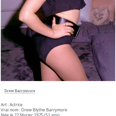
Drew Barrymore
Art : Actrice
Vrai nom : Drew Blythe Barrymore
Née le 22 février 1975 (51 ans).