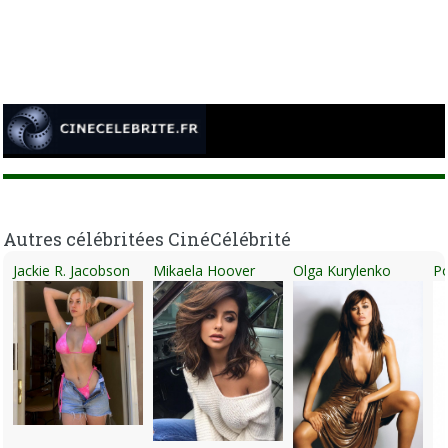
Autres célébritées CinéCélébrité
Jackie R. Jacobson
Mikaela Hoover
Olga Kurylenko
Po