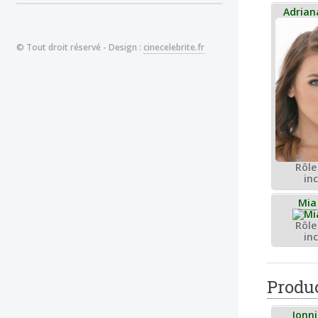
Adrian
© Tout droit réservé - Design :
cinecelebrite.fr
Rôle 
in
Mia
Rôle 
in
Produc
Jonn