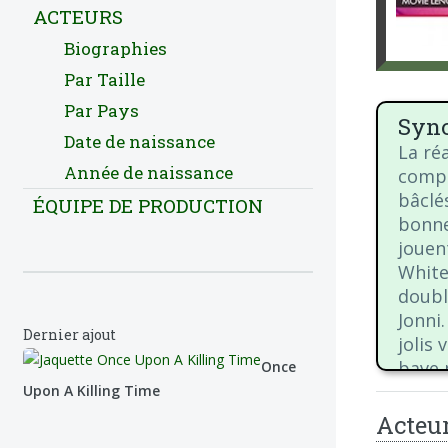
ACTEURS
Biographies
Par Taille
Par Pays
Syno
Date de naissance
La ré
Année de naissance
compo
bâclé
ÉQUIPE DE PRODUCTION
bonnes
jouen
White
doubl
Jonni
Dernier ajout
jolis
bave 
Once
Upon A Killing Time
Acteu