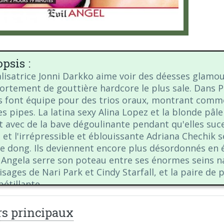
psis :
alisatrice Jonni Darkko aime voir des déesses glamou
rtement de gouttière hardcore le plus sale. Dans P
s font équipe pour des trios oraux, montrant comme
 pipes. La latina sexy Alina Lopez et la blonde pâle 
t avec de la bave dégoulinante pendant qu'elles suce
 et l'irrépressible et éblouissante Adriana Chechik
e dong. Ils deviennent encore plus désordonnés en 
. Angela serre son poteau entre ses énormes seins nat
 visages de Nari Park et Cindy Starfall, et la paire d
pétillante.
rs principaux