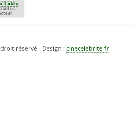
ion(s) :
ecteur
droit réservé - Design :
cinecelebrite.fr