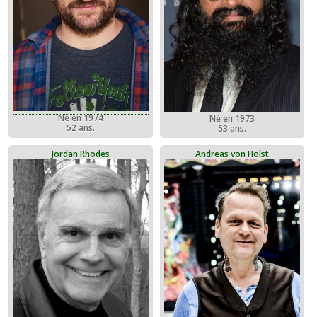
Né en 1974
Né en 1973
52 ans.
53 ans.
Jordan Rhodes
Andreas von Holst