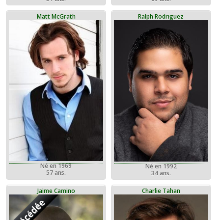
Matt McGrath
Ralph Rodriguez
Né en 1969
Né en 1992
57 ans.
34 ans.
Jaime Camino
Charlie Tahan
Décédée