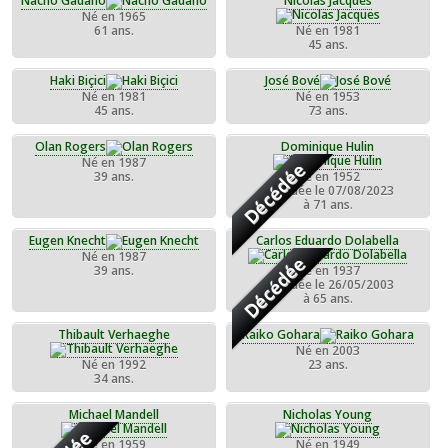
Nacho Gadano
Nicolas Jacques
Né en 1965
61 ans.
Né en 1981
45 ans.
Haki Biçici
José Bové
Né en 1981
Né en 1953
45 ans.
73 ans.
Olan Rogers
Dominique Hulin
Né en 1987
Décédée
39 ans.
Né en 1952
Décédée le 07/08/2023
à 71 ans.
Eugen Knecht
Carlos Eduardo Dolabella
Né en 1987
Décédée
39 ans.
Né en 1937
Décédée le 26/05/2003
à 65 ans.
Thibault Verhaeghe
Raiko Gohara
Né en 2003
Né en 1992
23 ans.
34 ans.
Michael Mandell
Nicholas Young
Né en 1959
Né en 1949