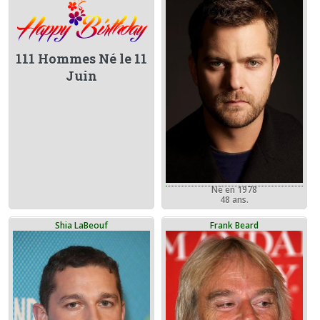
111 Hommes Né le 11
Juin
Né en 1978
48 ans.
Shia LaBeouf
Frank Beard