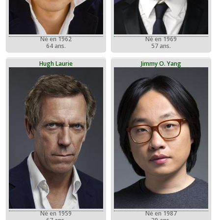
Né en 1962
Né en 1969
64 ans.
57 ans.
Hugh Laurie
Jimmy O. Yang
Né en 1959
Né en 1987