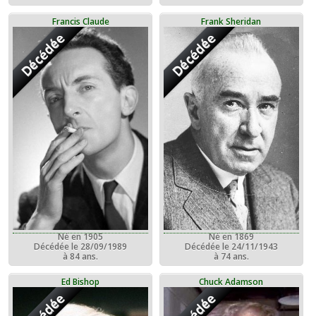
Francis Claude
Frank Sheridan
Décédée
Décédée
Né en 1905
Né en 1869
Décédée le 28/09/1989
Décédée le 24/11/1943
à 84 ans.
à 74 ans.
Ed Bishop
Chuck Adamson
Décédée
Décédée