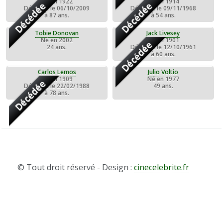
Né en 1922
Né en 1914
Décédée
Décédée
Décédée le 06/10/2009
Décédée le 09/11/1968
à 87 ans.
à 54 ans.
Tobie Donovan
Jack Livesey
Né en 2002
Né en 1901
Décédée
24 ans.
Décédée le 12/10/1961
à 60 ans.
Carlos Lemos
Julio Voltio
Né en 1909
Né en 1977
Décédée
Décédée le 22/02/1988
49 ans.
à 78 ans.
© Tout droit réservé - Design :
cinecelebrite.fr