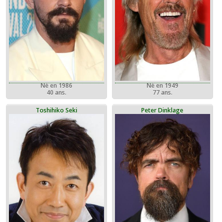
Né en 1986
Né en 1949
40 ans.
77 ans.
Toshihiko Seki
Peter Dinklage