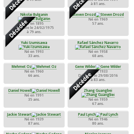
Décédée
Décédée
à 81 ans.
Nikolai Bulganin
Steven Drozd
Né en 1969
Décédée
Né en 1895
57 ans.
Décédée le 24/02/1975
à 79 ans.
Yuki Izumisawa
Rafael Sánchez Navarro
Né en 1993
Né en 1958
33 ans.
68 ans.
Mehmet Oz
Gene Wilder
Né en 1960
Né en 1933
Décédée
66 ans.
Décédée le 29/08/2016
à 83 ans.
Daniel Howell
Zhang Guangbei
Né en 1991
35 ans.
Né en 1959
67 ans.
Jackie Stewart
Paul Lynch
Né en 1939
Né en 1946
87 ans.
80 ans.