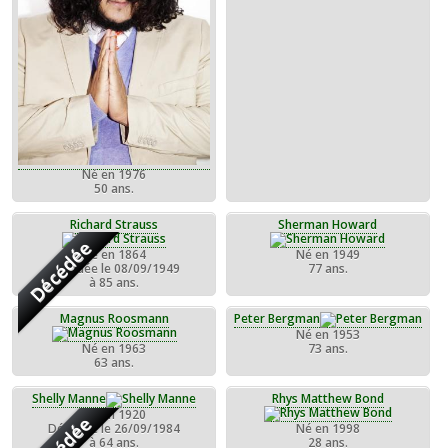
Né en 1976
50 ans.
Richard Strauss
Sherman Howard
Décédée
Né en 1864
Né en 1949
Décédée le 08/09/1949
77 ans.
à 85 ans.
Magnus Roosmann
Peter Bergman
Né en 1953
Né en 1963
73 ans.
63 ans.
Shelly Manne
Rhys Matthew Bond
Né en 1920
Décédée
Décédée le 26/09/1984
Né en 1998
à 64 ans.
28 ans.