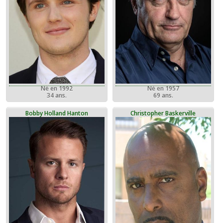
Né en 1992
Né en 1957
34 ans.
69 ans.
Bobby Holland Hanton
Christopher Baskerville