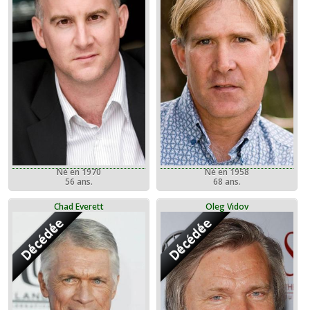
Né en 1970
Né en 1958
56 ans.
68 ans.
Chad Everett
Oleg Vidov
Décédée
Décédée