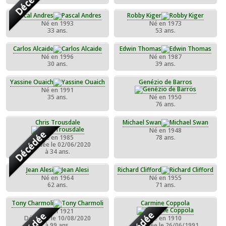
Pascal Andres
Robby Kiger
Né en 1993
Né en 1973
33 ans.
53 ans.
Carlos Alcaide
Edwin Thomas
Né en 1996
Né en 1987
30 ans.
39 ans.
Yassine Ouaich
Genézio de Barros
Né en 1991
35 ans.
Né en 1950
76 ans.
Chris Trousdale
Michael Swan
Né en 1948
Décédée
Né en 1985
78 ans.
Décédée le 02/06/2020
à 34 ans.
Jean Alesi
Richard Clifford
Né en 1964
Né en 1955
62 ans.
71 ans.
Tony Charmoli
Carmine Coppola
Né en 1921
Décédée le 10/08/2020
Né en 1910
à 99 ans.
Décédée le 26/06/1991