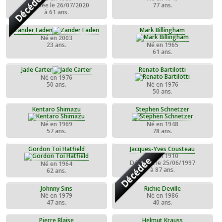
Décédée
Décédée le 26/07/2020
77 ans.
à 61 ans.
Zander Faden
Mark Billingham
Né en 2003
23 ans.
Né en 1965
61 ans.
Jade Carter
Renato Bartilotti
Né en 1976
50 ans.
Né en 1976
50 ans.
Kentaro Shimazu
Stephen Schnetzer
Né en 1969
Né en 1948
57 ans.
78 ans.
Gordon Toi Hatfield
Jacques-Yves Cousteau
Né en 1910
Décédée
Décédée le 25/06/1997
Né en 1964
à 87 ans.
62 ans.
Johnny Sins
Richie Deville
Né en 1979
Né en 1986
47 ans.
40 ans.
Pierre Blaise
Helmut Krauss