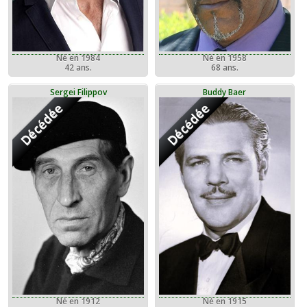
Né en 1958
Né en 1984
68 ans.
42 ans.
Sergei Filippov
Buddy Baer
Décédée
Décédée
Né en 1912
Né en 1915