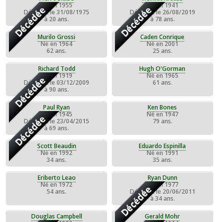
Né en 1955
Né en 1941
Décédée
Décédée
Décédée le 31/08/1975
Décédée le 26/08/2019
à 20 ans.
à 78 ans.
Murilo Grossi
Caden Conrique
Né en 1964
Né en 2001
62 ans.
25 ans.
Richard Todd
Hugh O'Gorman
Né en 1919
Né en 1965
Décédée
Décédée le 03/12/2009
61 ans.
à 90 ans.
Paul Ryan
Ken Bones
Né en 1945
Né en 1947
Décédée
Décédée le 23/04/2015
79 ans.
à 69 ans.
Scott Beaudin
Eduardo Espinilla
Né en 1992
Né en 1991
34 ans.
35 ans.
Eriberto Leao
Ryan Dunn
Né en 1972
Né en 1977
Décédée
54 ans.
Décédée le 20/06/2011
à 34 ans.
Douglas Campbell
Gerald Mohr