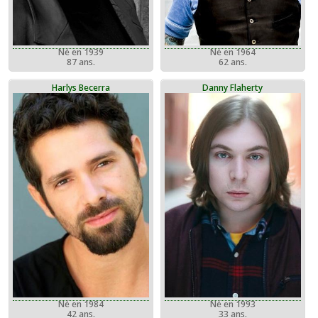
Né en 1964
Né en 1939
62 ans.
87 ans.
Harlys Becerra
Danny Flaherty
Né en 1984
Né en 1993
42 ans.
33 ans.