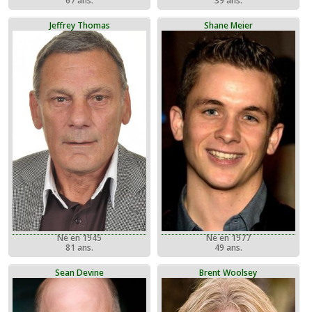
67 ans.
39 ans.
Jeffrey Thomas
Shane Meier
Né en 1945
Né en 1977
81 ans.
49 ans.
Sean Devine
Brent Woolsey