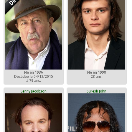
Né en 1936
Né en 1998
Décédée le 04/12/2015
28 ans.
à 79 ans.
Lenny Jacobson
Suresh John