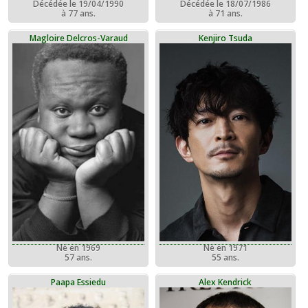
Décédée le 19/04/1990
Décédée le 18/07/1986
à 77 ans.
à 71 ans.
Magloire Delcros-Varaud
Kenjiro Tsuda
Né en 1969
Né en 1971
57 ans.
55 ans.
Paapa Essiedu
Alex Kendrick