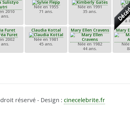
Décé
Née en 1955
Née en 1991
Née
en 2010
71 ans.
35 ans.
Déc
 ans.
14/
à 
éa Furet
Claudia Kottal
Mary Ellen Cravens
Mary E
en 2002
Née en 1981
 ans.
45 ans.
Née en 1982
Née
44 ans.
8
droit réservé - Design :
cinecelebrite.fr