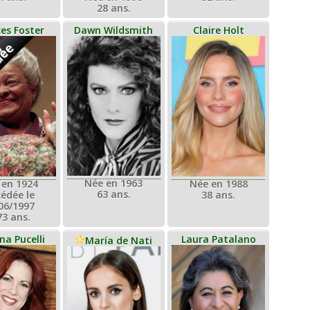
28 ans.
es Foster
Dawn Wildsmith
Claire Holt
dée
Née en 1963
 en 1924
Née en 1988
63 ans.
édée le
38 ans.
06/1997
73 ans.
ina Pucelli
Laura Patalano
María de Nati