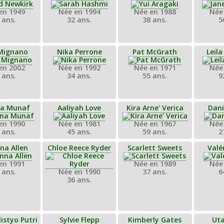
en 1949
Née en 1994
Née en 1988
Née
 ans.
32 ans.
38 ans.
5
Mignano
Nika Perrone
Pat McGrath
Leil
en 2002
Née en 1992
Née en 1971
Née
 ans.
34 ans.
55 ans.
9
na Munaf
Aaliyah Love
Kira Arne' Verica
Dani
en 1990
Née en 1981
Née en 1967
Née
 ans.
45 ans.
59 ans.
2
na Allen
Chloe Reece Ryder
Scarlett Sweets
Valé
en 1991
Née en 1989
Née
 ans.
Née en 1990
37 ans.
6
36 ans.
listyo Putri
Sylvie Flepp
Kimberly Gates
Ut