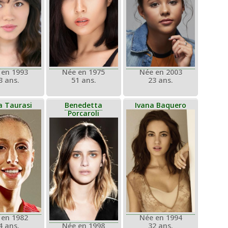
 en 1993
Née en 1975
Née en 2003
3 ans.
51 ans.
23 ans.
a Taurasi
Benedetta
Ivana Baquero
Porcaroli
 en 1982
Née en 1994
4 ans.
Née en 1998
32 ans.