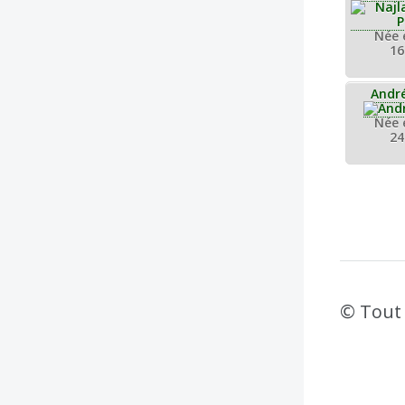
Née 
16
Andr
Née 
24
© Tout 