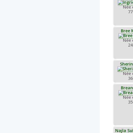
Née 
77
Bree 
Née 
24
Sheri
Née 
36
Brean
Née 
35
Najla Su