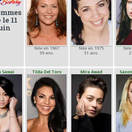
Femmes
 le 11
uin
Née en 1975
Née en 1967
Née
51 ans.
59 ans.
2
 Sawai
Tilda Del Toro
Mira Awad
Saxon