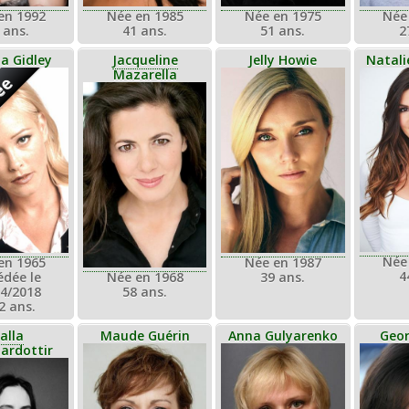
en 1992
Née en 1985
Née en 1975
Née
 ans.
41 ans.
51 ans.
2
a Gidley
Jacqueline
Jelly Howie
Natal
Mazarella
ée
Née
en 1965
Née en 1987
4
édée le
Née en 1968
39 ans.
04/2018
58 ans.
2 ans.
alla
Maude Guérin
Anna Gulyarenko
Geor
ardottir