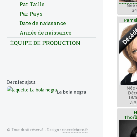
Par Taille
Née 
34
Par Pays
Pamel
Date de naissance
Décéd
Année de naissance
ÉQUIPE DE PRODUCTION
Dernier ajout
Née 
La bola negra
Déc
16/
à 5
H
Thord
© Tout droit réservé - Design :
cinecelebrite.fr