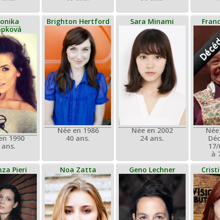
onika
Brighton Hertford
Sara Minami
Franc
apková
Décé
Née en 1986
Née
Née en 2002
en 1990
40 ans.
Déc
24 ans.
 ans.
17/
à 
nza Pieri
Noa Zatta
Geno Lechner
Crist