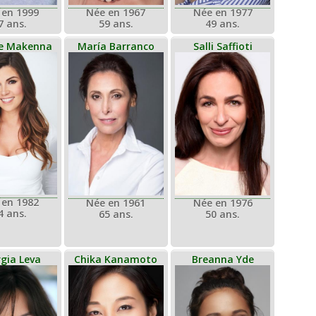
Née en 1967
 en 1999
Née en 1977
59 ans.
7 ans.
49 ans.
ie Makenna
María Barranco
Salli Saffioti
 en 1982
Née en 1961
Née en 1976
4 ans.
65 ans.
50 ans.
gia Leva
Chika Kanamoto
Breanna Yde