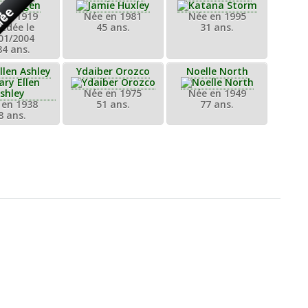
dée
 en 1919
Née en 1981
Née en 1995
édée le
45 ans.
31 ans.
01/2004
84 ans.
llen Ashley
Ydaiber Orozco
Noelle North
Née en 1975
Née en 1949
 en 1938
51 ans.
77 ans.
8 ans.