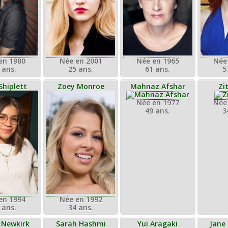
Née en 2001
Née
en 1980
Née en 1965
25 ans.
5
 ans.
61 ans.
 Shiplett
Zoey Monroe
Mahnaz Afshar
Zi
Née en 1977
Née
49 ans.
3
en 1994
Née en 1992
 ans.
34 ans.
d Newkirk
Sarah Hashmi
Yui Aragaki
Jane