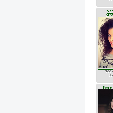
Ver
Str
Née 
36
Fiore