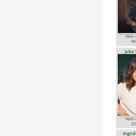
Née 
46
Julia
Née 
32
Ingri