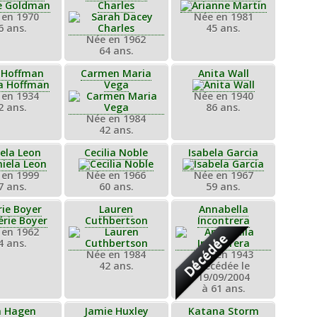
Charles
 en 1970
Née en 1981
6 ans.
45 ans.
Née en 1962
64 ans.
a Hoffman
Carmen Maria
Anita Wall
Vega
 en 1934
Née en 1940
2 ans.
86 ans.
Née en 1984
42 ans.
ela Leon
Cecilia Noble
Isabela Garcia
 en 1999
Née en 1966
Née en 1967
7 ans.
60 ans.
59 ans.
rie Boyer
Lauren
Annabella
Cuthbertson
Incontrera
 en 1962
Décédée
4 ans.
Née en 1984
Née en 1943
42 ans.
Décédée le
19/09/2004
à 61 ans.
a Hagen
Jamie Huxley
Katana Storm