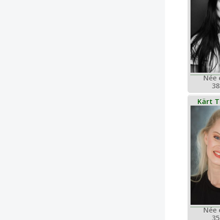
Née 
38
Kärt 
Née 
35