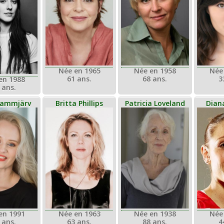
Née en 1965
Née en 1958
Née
61 ans.
68 ans.
3
en 1988
 ans.
Tammjärv
Britta Phillips
Patricia Loveland
Dian
en 1991
Née en 1963
Née en 1938
Née
 ans.
63 ans.
88 ans.
4