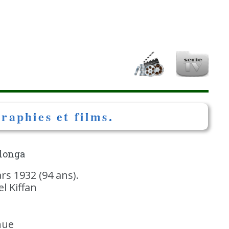
raphies et films.
alonga
rs 1932 (94 ans).
l Kiffan
nue