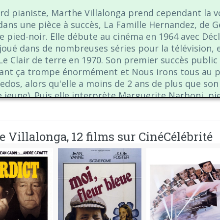
rd pianiste, Marthe Villalonga prend cependant la v
dans une pièce à succès, La Famille Hernandez, de G
le pied-noir. Elle débute au cinéma en 1964 avec Décl
 joué dans de nombreuses séries pour la télévision,
Le Clair de terre en 1970. Son premier succès public 
ant ça trompe énormément et Nous irons tous au par
dos, alors qu'elle a moins de 2 ans de plus que son f
jeune). Puis elle interprète Marguerite Narboni, pi
y en 1979. Ce rôle lui collera d'ailleurs à la peau ca
de mère juive alors que, dit-elle, « Je ne suis ni mère
pher au théâtre dans Comment devenir une mère juiv
 Villalonga, 12 films sur CinéCélébrité
ttra de s'imposer dans le cœur du public et précéde
 André Téchiné lui donne l'occasion de diversifier so
ut Ma saison préférée.
93, elle est nommée pour le César de la meilleure ac
n Préférée d'André Techiné.