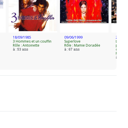
oit la Nymphe d'or de la meilleure actrice
 à Puget-Théniers décerné par l'Association
En 2010, elle joue au côté de Bruno Madinier
18/09/1985
09/06/1999
24/09/
3 Hommes et un couffin
Superlove
Lovely R
Rôle : Antoinette
Rôle : Mamie Doradée
patron
à : 53 ans
à : 67 ans
désesp
Rôle : 
à : 71 a