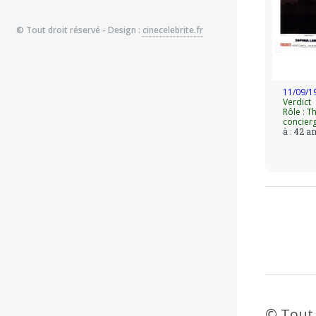
En 20
pour 
© Tout droit réservé - Design :
cinecelebrite.fr
Elle 
Souve
dans 
11/09/1
Verdict
Rôle : T
concier
à : 42 a
© Tout 