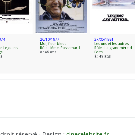
03, au festival de télévision de Monte-Carlo, elle reç
le film Nés de la mère du monde de Denise Chalem.
reçoit en 1997 le prix Reconnaissance des cinéphiles
nance de cinéphiles pour l'ensemble de sa carrière. 
la pièce Le mal de mère.
974
26/10/1977
27/05/1981
Moi, fleur bleue
Les uns et les autres
he Leguens'
Rôle : Mme. Passemard
Rôle : La grandmère d
ge
à : 45 ans
Edith
ns
à : 49 ans
droit réservé - Design :
cinecelebrite.fr