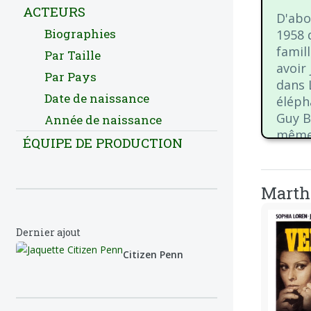
ACTEURS
D'abo
Biographies
1958 
famil
Par Taille
avoir
Par Pays
dans 
Date de naissance
éléph
Guy Be
Année de naissance
même 
ÉQUIPE DE PRODUCTION
Arcad
rôles 
triom
Marthe
perme
TF1).
Dernier ajout
surto
Citizen Penn
En 19
Saiso