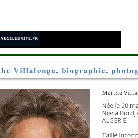
e
he Villalonga, biographie, photog
Marthe Vill
Née le 20 ma
Née à Bordj e
ALGÉRIE
Taille incon