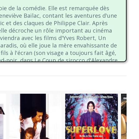
oie de la comédie. Elle est remarquée dès
eneviève Baïlac, contant les aventures d'une
ic et des claques de Philippe Clair. Après
 elle décroche un rôle important au cinéma
viendra avec les films d'Yves Robert, Un
adis, où elle joue la mère envahissante de
ils à l'écran (son visage a toujours fait âgé,
ed-noir, dans Le Coup de sirocco d'Alexandre
r elle sera souvent engagée pour jouer des
, ni juive ! » ce qui ne l'a pas empêchée de
e en dix leçons. La série Maguy lui
ra La Calanque (avec Jean-Pierre Darras sur
n jeu dans deux de ses films, Les Innocents et
trice dans un second rôle pour le film Ma