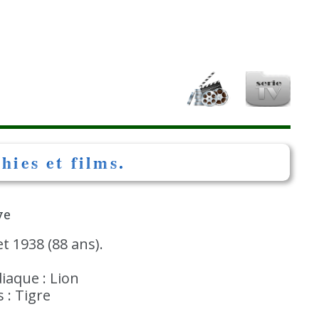
ies et films.
ve
let 1938 (88 ans).
iaque : Lion
 : Tigre