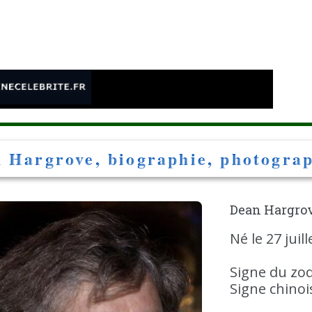
e
 Hargrove, biographie, photograph
Dean Hargro
Né le 27 juil
Signe du zod
Signe chinois