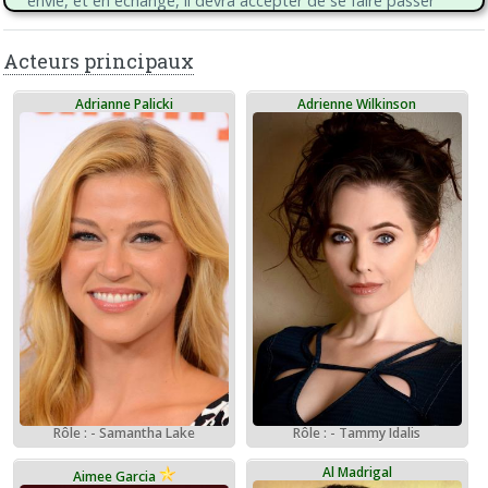
envie, et en échange, il devra accepter de se faire passer
pour son fils...
Acteurs principaux
Adrianne Palicki
Adrienne Wilkinson
Rôle : - Samantha Lake
Rôle : - Tammy Idalis
Al Madrigal
Aimee Garcia