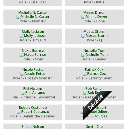
Rôle : - Lisa Loeb
Rôle : - Katie
Michelle N. Carter
Minnie Driver
Rôle : - Mom #2
Rôle : - Fiona
Molly Jackson
Moses Storm
Rôle : - Tiny Girl
Rôle : - CJ
Nakia Burrise
Nicholle Tom
Rôle : - Mom
Rôle : - Debby
Nicole Pettis
Patrick Cox
Rôle : - Gossipy Mom #1
Rôle : - Security Guard
Phil Abrams
Rob Reiner
Décédé
Rôle : - Principal Goldenrod
Rôle : - Bagel Shop Owner
Robert Costanzo
Samuel Gilbert
Rôle : - Dennis the Deceiver
Rôle : - Douglas
Shiloh Nelson
Smith Cho