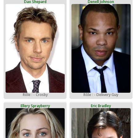
Dax Shepard
Denell Johnson
Rôle : - Delivery Guy
Rôle : - Crosby
Ellery Sprayberry
Eric Bradley