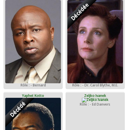
Décédée
Rôle : - Dr. Carol Blythe, M.E.
Rôle : - Bernard
Yaphet Kotto
Zeljko Ivanek
Décédé
Rôle : - Ed Danvers