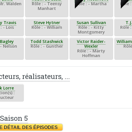
 Mr. Walden
Rôle : - Teensy
Rôle : - Martha
Rôle :
Manhart
y Travis
Steve Hytner
Susan Sullivan
T.J
: - Lois
Rôle : - William
Rôle : - Kitty
Rôle 
Montgomery
Bagley
Todd Stashwick
Victor Raider-
Willia
 - Nelson
Rôle : - Gunther
Wexler
Rôle
Rôle : - Marty
Hoffman
teurs, réalisateurs, ...
k Lorre
ion(s) :
ucteur
 Saison 5