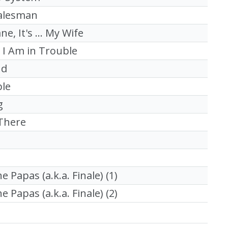
Salesman
ane, It's ... My Wife
 I Am in Trouble
nd
ble
g
 There
Papas (a.k.a. Finale) (1)
Papas (a.k.a. Finale) (2)