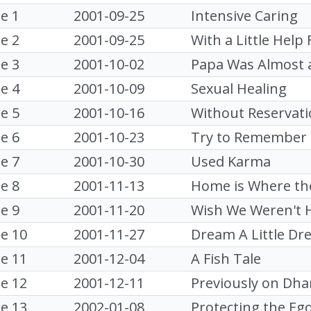
e 1
2001-09-25
Intensive Caring
e 2
2001-09-25
With a Little Help
e 3
2001-10-02
Papa Was Almost a
e 4
2001-10-09
Sexual Healing
e 5
2001-10-16
Without Reservat
e 6
2001-10-23
Try to Remember 
e 7
2001-10-30
Used Karma
e 8
2001-11-13
Home is Where the
e 9
2001-11-20
Wish We Weren't 
e 10
2001-11-27
Dream A Little Dr
e 11
2001-12-04
A Fish Tale
e 12
2001-12-11
Previously on Dh
e 13
2002-01-08
Protecting the Eg