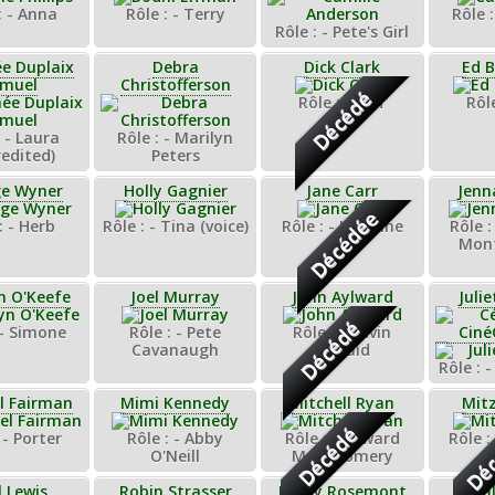
: - Anna
Rôle : - Terry
Rôle 
Rôle : - Pete's Girl
e Duplaix
Debra
Dick Clark
Ed B
muel
Christofferson
Décédé
Rôle : - Self
Rôle
: - Laura
Rôle : - Marilyn
redited)
Peters
e Wyner
Holly Gagnier
Jane Carr
Jenn
Décédée
: - Herb
Rôle : - Tina (voice)
Rôle : - Lorraine
Rôle 
Mon
yn O'Keefe
Joel Murray
John Aylward
Julie
Décédé
 - Simone
Rôle : - Pete
Rôle : - Kevin
Cavanaugh
Kincaid
Rôle : 
l Fairman
Mimi Kennedy
Mitchell Ryan
Mitz
Déc
Décédé
 - Porter
Rôle : - Abby
Rôle : - Edward
Rôle :
O'Neill
Montgomery
l Lewis
Robin Strasser
Romy Rosemont
Rosa