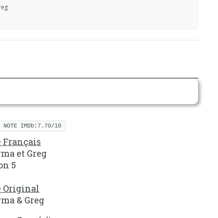
reg
NOTE IMDb:7.70/10
e Français
ma et Greg
on 5
e Original
ma & Greg