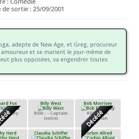
re : Comédie
 de sortie : 25/09/2001
 yoga, adepte de New Age, et Greg, procureur
t amoureux et se marient le jour-même de
 peut plus opposées, va engendrer toutes
nard Fox
Billy West
Bob Morrisey
cédé
Décédé
: - Henry
Rôle : - Captain
Rôle : - Dr.
(voice)
Coleman
hy Herd
Claudia Schiffer
Corbin Allred