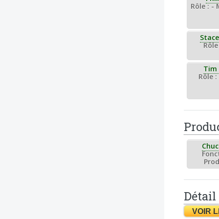
Rôle : -
Stace
Rôle 
Tim 
Rôle :
Produc
Chuc
Fonct
Prod
Détail