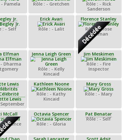
: - Pamela
Rôle : - Gretchen
Rôle : - Rick
Sanderson
egley Jr.
Erick Avari
Florence Stanley
Décédée
 : - Self
Rôle : - Lalit
Rôle : - Rose
Hoffman
a Elfman
Jenna Leigh Green
Jim Meskimen
: - Dharma
Rôle : - Fire
tgomery
Rôle : - Kelly
Inspector
Kincaid
tte Lewis
Kathleen Noone
Mary Gross
Rôle : - Kathy
Rôle : - Mary
Kincaid
- September
i McCall
Octavia Spencer
Pat Benatar
Rôle : - Self
édée
 - Florence
Rôle : - Gloria
lind Chao
Sarah Lancaster
Scott Adsit