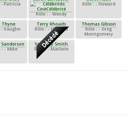
 - Patricia
Rôle : - Howard
Rôle : - Wendy
. Thyne
Terry Rhoads
Thomas Gibson
: - Vaughn
Rôle : - Howard
Rôle : - Greg
Décédé
Montgomery
m Sanderson
Yeardley Smith
 : - Mike
Rôle : - Marlene