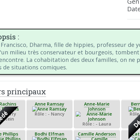
Gen
Date
psis :
 Francisco, Dharma, fille de hippies, professeur de
d'un milieu très conservateur et bourgeois, tomben
rencontre. La cohabitation des deux familles, on ne
s de situations comiques.
rs principaux
 Rachins
Anne Ramsay
Anne-Marie
Ber
Johnson
édé
Dé
: - Larry
Rôle : - Nancy
Rôle 
elstein
Rôle : - Laura
 Phillips
Bodhi Elfman
Camille Anderson
Cat