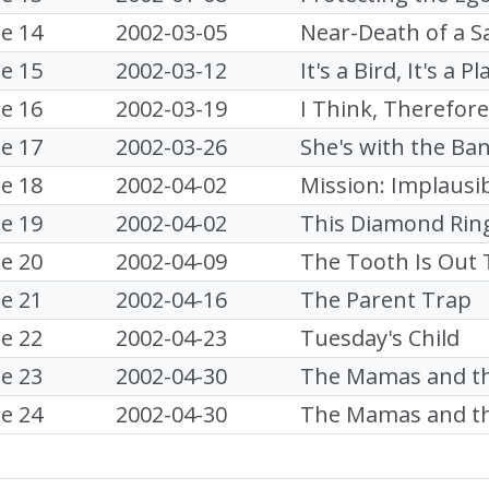
e 14
2002-03-05
Near-Death of a 
e 15
2002-03-12
It's a Bird, It's a Pl
e 16
2002-03-19
I Think, Therefore
e 17
2002-03-26
She's with the Ba
e 18
2002-04-02
Mission: Implausi
e 19
2002-04-02
This Diamond Rin
e 20
2002-04-09
The Tooth Is Out
e 21
2002-04-16
The Parent Trap
e 22
2002-04-23
Tuesday's Child
e 23
2002-04-30
The Mamas and the 
e 24
2002-04-30
The Mamas and the 