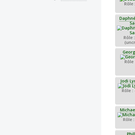
Rôle 
Daphné
Sa
Rôle 
(unc
Georg
Rôle 
Jodi L
Rôle :
Michae
Rôle :
Phil