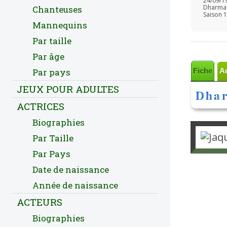
24/09/1
Dharma 
Chanteuses
Saison 1
Mannequins
Par taille
Par âge
Fiche
A
Par pays
JEUX POUR ADULTES
Dhar
ACTRICES
Biographies
Par Taille
Par Pays
Date de naissance
Année de naissance
ACTEURS
Biographies