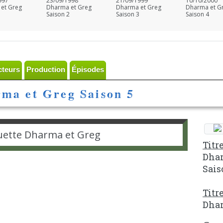
997
23/09/1998
21/09/1999
10/10/2000
et Greg
Dharma et Greg
Dharma et Greg
Dharma et G
Saison 2
Saison 3
Saison 4
cteurs
Production
Épisodes
ma et Greg Saison 5
Titr
Dhar
Sais
Titr
Dhar