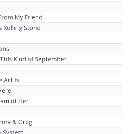
 From My Friend
 Rolling Stone
ions
This Kind of September
 Art Is
Here
eam of Her
arma & Greg
o-System