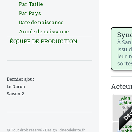
Par Taille
Par Pays
Date de naissance
Année de naissance
Syno
ÉQUIPE DE PRODUCTION
À San
issu 
leur 
sorte
Dernier ajout
Acteu
Le Daron
Saison 2
Alan
Déc
Rôle 
Fink
Bobbie
© Tout droit réservé - Design :
cinecelebrite.fr