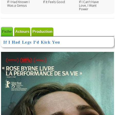
If I Had Known I
If It Feels Good
If I Can't Have
Was a Genius
Love, I Want
Power
Fiche
Acteurs
Production
If I Had Legs I'd Kick You