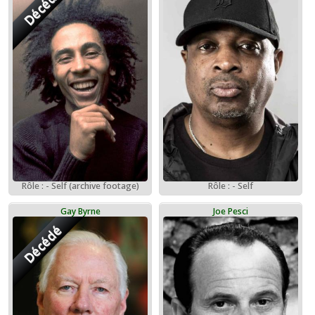
Décédé
Rôle : - Self (archive footage)
Rôle : - Self
Gay Byrne
Joe Pesci
Décédé