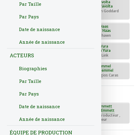
Gina Gershon
John Travolta
Par Taille
Rôle : - Mason Goddard
Rôle : - Amelia Decker
Par Pays
Kelly Greyson
Lukas Haas
Date de naissance
Rôle : - Bella
Rôle : - Shawn
Année de naissance
Meadow Williams
Natali Yura
ACTEURS
Rôle : - Penelope
Rôle : - Link
Quavo
Swen Temmel
Biographies
Rôle : - Anton
Rôle : - Georgios Caras
Par Taille
Producteurs, réalisateurs, ...
Par Pays
Date de naissance
Noel Ashman
Randall Emmett
Fonction(s) : Producteur exécutif
Fonction(s) : Producteur ,
Année de naissance
Directeur
ÉQUIPE DE PRODUCTION