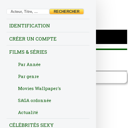
IDENTIFICATION
CRÉER UN COMPTE
FILMS & SÉRIES
Par Année
Fiche
Acteurs
Production
Par genre
High Rollers
Movies Wallpaper's
SAGA ordonnée
NOTE IMDb:6.51/10
Actualité
Titre Français
High Rollers
CÉLÉBRITÉS SEXY