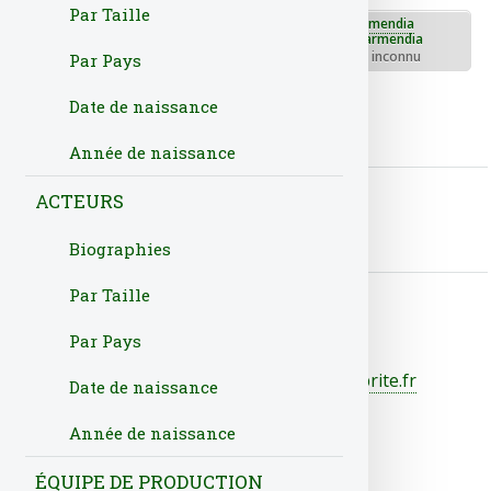
Par Taille
Nacho Guerreros
Nerea Garmendia
Rôle : - rôle inconnu
Rôle : - rôle inconnu
Par Pays
Paco Tous
Date de naissance
Rôle : - rôle inconnu
Année de naissance
Producteurs, réalisateurs, ...
ACTEURS
Aucun réalisateur, producteur,...
Biographies
Par Taille
Par Pays
© Tout droit réservé - Design :
cinecelebrite.fr
Date de naissance
Année de naissance
ÉQUIPE DE PRODUCTION