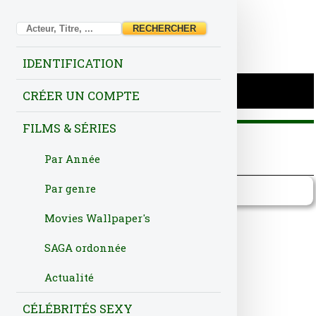
IDENTIFICATION
CRÉER UN COMPTE
FILMS & SÉRIES
Par Année
Fiche
Acteurs
Production
Par genre
Mesa para 3
Movies Wallpaper's
SAGA ordonnée
NOTE IMDb:4.80/10
Actualité
Titre Français
Mesa para 3
CÉLÉBRITÉS SEXY