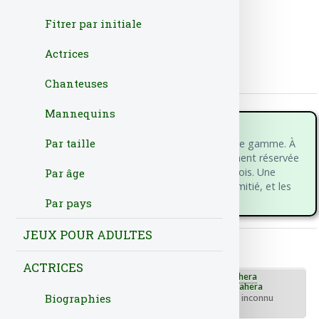
Titre Original
Mesa para 3
Fitrer par initiale
Genre : Comédie
Actrices
Durée : 00:13
Date de sortie : 29/06/2022
Chanteuses
Mannequins
Synopsis :
Par taille
Cinq amis vont dîner dans un restaurant haut de gamme. À
leur arrivée, ils découvrent que la table initialement réservée
à cinq personnes est maintenant une table à trois. Une
Par âge
situation imprévue qui va mettre à l’épreuve l’amitié, et les
liens existant au sein de ce groupe d’amis.
Par pays
JEUX POUR ADULTES
Acteurs principaux
ACTRICES
Alexandra Masangkay
Luis Zahera
Biographies
Rôle : - rôle inconnu
Rôle : - rôle inconnu