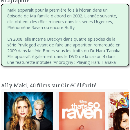
Biographie :
Maki apparaît pour la première fois à l'écran dans un
épisode de Ma famille d'abord en 2002. L'année suivante,
elle obtient des rôles mineurs dans les séries Urgences,
Phénomène Raven ou encore Buffy.
En 2008, elle incarne Breckyn dans quatre épisodes de la
série Privileged avant de faire une apparition remarquée en
2009 dans la série Bones sous les traits du Dr Haru Tanaka.
Elle apparaît également dans le DVD de la saison 4 dans
une featurette intitulée 'Androginy : Playing Haru Tanaka'
où elle parle de son rôle.
Cette même année, elle incarne Dawn dans la série 10
Things I Hate About You, et ce jusqu'en 2010. On l'aperçoit
Ally Maki, 40 films sur CinéCélébrité
en parallèle dans le film Sexy Dance 3 The Battle ainsi que
dans The Big Bang Theory, où elle joue le rôle de Joice Kim,
une espionne nord-coréenne, le temps d'un épisode.
Jusqu'en 2015, Ally ne fait que quelques apparitions dans
des séries comme 2 Broke Girls, New Girl, NCIS ou Dear
White People.