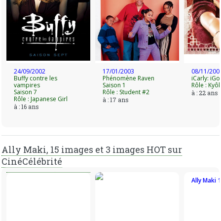
Elle décroche alors le rôle de Jess dans la série Wrecked en
2016, qu'elle incarne jusqu'en 2018 avant de rejoindre le
casting récurrent de la série Marvel's Cloak & Dagger dans
le rôle de Mina Hess.
Elle prêtera sa voix au personnage de Giggle Mcdimples
dans le prochain Toy Story 4.
24/09/2002
17/01/2003
08/11/200
Buffy contre les
Phénomène Raven
iCarly: iGo
vampires
Saison 1
Rôle : Kyô
Saison 7
Rôle : Student #2
à : 22 ans
Rôle : Japanese Girl
à : 17 ans
à : 16 ans
Ally Maki, 15 images et 3 images HOT sur
CinéCélébrité
Ally Maki 