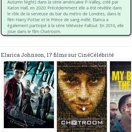
Autumn Night) dans la série américaine P-Valley, créé par
Katori Hall, en 2020. Précédemment elle a été révélée dans
le rôle de la serveuse du bar du métro de Londres, dans le
film Harry Potter et le Prince de sang-mêlé. Elarica a
également participé à la série télévisée Fallout. En 2010, elle
joue dans le film Chatroom.
Johnson a également joué dans « À la découverte des
sorcières », où elle a incarné Juliette Durand. Elle a
Elarica Johnson, 17 films sur CinéCélébrité
également incarné Kylie dans « EastEnders », une serveuse
à la gare de Surbiton dans « Harry Potter et le Prince de
sang-mêlé », et Lula Landry dans la série « Strike » de 2017.