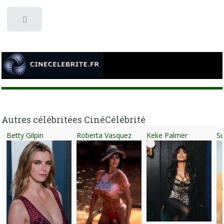
Toggle
Autres célébritées CinéCélébrité
Betty Gilpin
Roberta Vasquez
Keke Palmer
Su