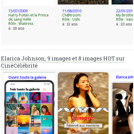
15/07/2009
11/08/2010
22/01/201
Harry Potter et le Prince
Ch@troom
My Brother
de sang mêlé
Rôle : Ushi
Rôle : Van
Rôle : Waitress
à : 21 ans
à : 23 ans
à : 20 ans
Elarica Johnson, 9 images et 8 images HOT sur
CinéCélébrité
Elarica Jo
Ouvrir toute la galerie