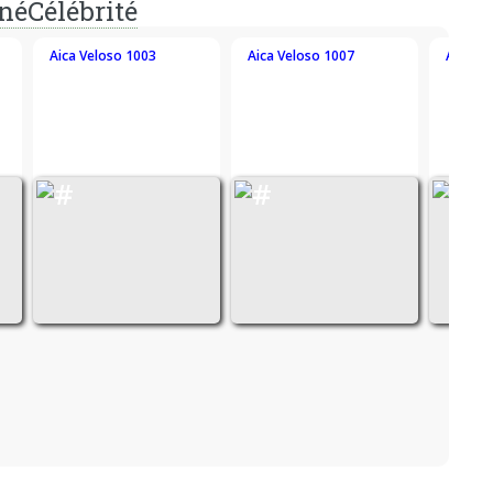
néCélébrité
Aica Veloso 1003
Aica Veloso 1007
Aica Ve