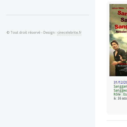
© Tout droit réservé - Design :
cinecelebrite.fr
31/12/2
Sanggan
Sanggw
Rôle : Es
à : 16 an