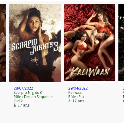
28/07/2022
29/04/2022
24/06/
Scorpio Nights 3
Kaliwaan
Virgin 
Rôle : Dream Sequence
Rôle : Pia
Rôle : 
Girl 2
à : 17 ans
à : 17 a
à : 17 ans