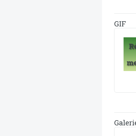
GIF
R
m
Galeri