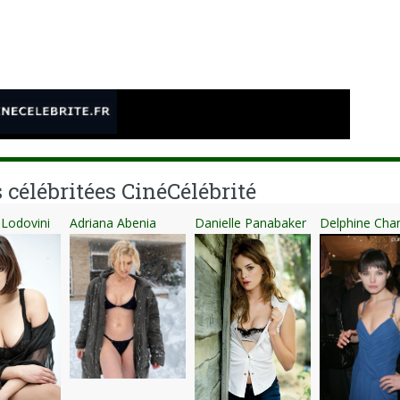
e
 célébritées CinéCélébrité
 Lodovini
Adriana Abenia
Danielle Panabaker
Delphine Cha