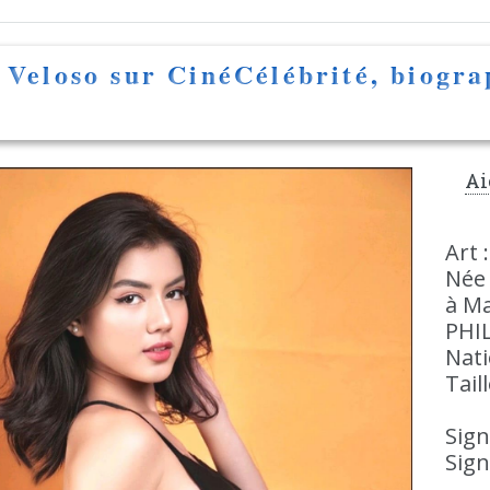
 Veloso sur CinéCélébrité, biogr
Ai
Art 
Née 
à Ma
PHI
Nati
Tail
Sign
Sign