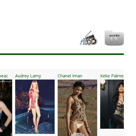
neac
Audrey Lamy
Chanel Iman
Keke Palmer