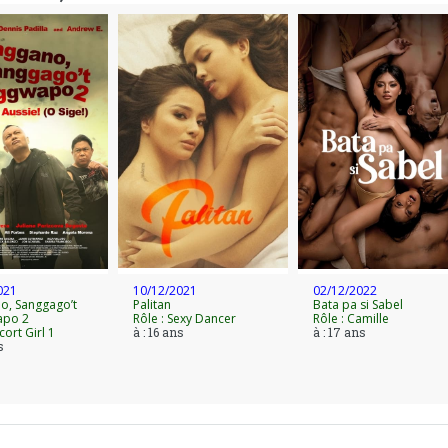
021
10/12/2021
02/12/2022
o, Sanggago’t
Palitan
Bata pa si Sabel
apo 2
Rôle : Sexy Dancer
Rôle : Camille
cort Girl 1
à : 16 ans
à : 17 ans
s