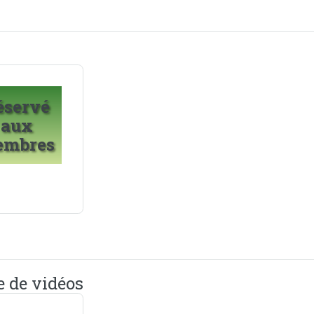
éservé
aux
embres
e de vidéos