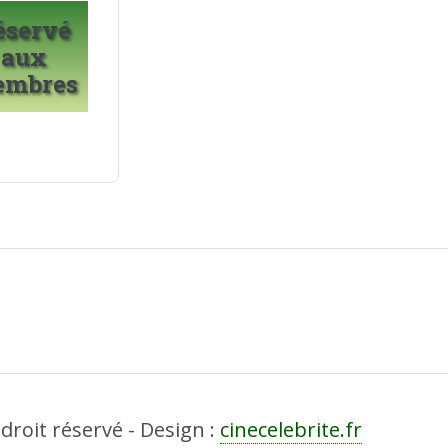
éservé
aux
embres
droit réservé - Design :
cinecelebrite.fr