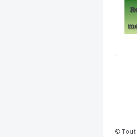
R
m
© Tout 