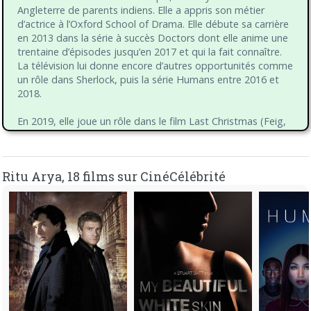
Angleterre de parents indiens. Elle a appris son métier
d’actrice à l’Oxford School of Drama. Elle débute sa carrière
en 2013 dans la série à succès Doctors dont elle anime une
trentaine d’épisodes jusqu’en 2017 et qui la fait connaître.
La télévision lui donne encore d’autres opportunités comme
un rôle dans Sherlock, puis la série Humans entre 2016 et
2018.
En 2019, elle joue un rôle dans le film Last Christmas (Feig,
2019), puis intègre le casting de la série Netflix Feel Good.
Toujours pour cette plateforme, elle complète le trio formé
par les stars Dwayne Johnson, Ryan Reynolds et Gal Gadot
Ritu Arya, 18 films sur CinéCélébrité
dans le blockbuster Red Notice (Thurber, 2021).
Parallèlement, Ritu Arya continue à jouer dans des séries et
intègre le groupe musical KIN dans lequel elle est batteuse.