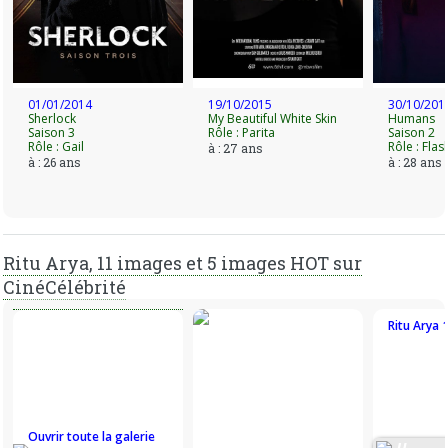
01/01/2014
19/10/2015
30/10/201
Sherlock
My Beautiful White Skin
Humans
Saison 3
Rôle : Parita
Saison 2
Rôle : Gail
Rôle : Flas
à : 27 ans
à : 26 ans
à : 28 ans
Ritu Arya, 11 images et 5 images HOT sur
CinéCélébrité
Ritu Arya 
Ouvrir toute la galerie