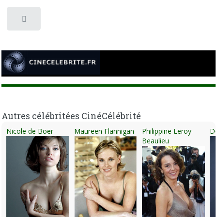
Toggle
Autres célébritées CinéCélébrité
Nicole de Boer
Maureen Flannigan
Philippine Leroy-
De
Beaulieu