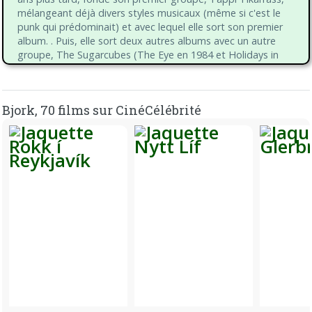
mélangeant déjà divers styles musicaux (même si c'est le
punk qui prédominait) et avec lequel elle sort son premier
album. . Puis, elle sort deux autres albums avec un autre
groupe, The Sugarcubes (The Eye en 1984 et Holidays in
Europe en 1986).
Avec sa voix puissante mêlée à une envie d'emprunter à
Bjork, 70 films sur CinéCélébrité
diverses branches (punk, jazz, pop, électro, underground,
expérimental, etc.) via de multiples collaborations, Björk
débute sa carrière solo en 1993, avec l'album Debut qui
connaît un grand succès. dans le monde. Viennent ensuite
Post (1995), Homogenic (1997), Vespertine (2001), Medúlla
(2004), Volta (2007), Biophilia (2011), Vulnicura (2015) et
Utopia (2017). Autant d'albums qui connaissent tous un
succès commercial et qui ont valu au musicien de nombreux
prix et distinctions prestigieuses.
De plus, ses vidéoclips constituent pour l’artiste un véritable
prolongement de sa musique. Dans cette optique, elle
n'hésite pas à collaborer avec des réalisateurs talentueux,
comme Michel Gondry.