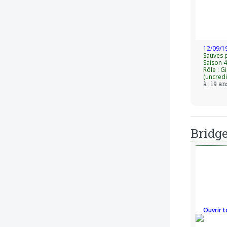
12/09/1
Sauves 
Saison 4
Rôle : G
(uncredi
à : 19 an
Bridge
Ouvrir t