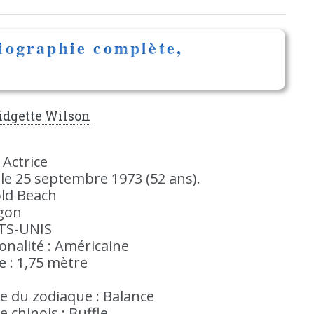
iographie complète,
idgette Wilson
: Actrice
le 25 septembre 1973 (52 ans).
ld Beach
gon
TS-UNIS
onalité : Américaine
le : 1,75 mètre
e du zodiaque : Balance
e chinois : Buffle