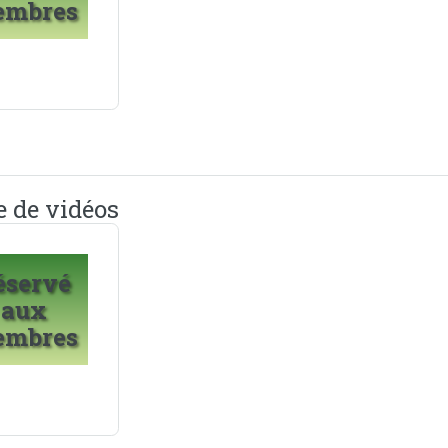
embres
e de vidéos
éservé
aux
embres