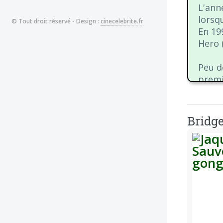
L'ann
lorsq
© Tout droit réservé - Design :
cinecelebrite.fr
En 19
Hero 
Peu d
premi
de Bi
Sweet
starle
Bridge
joué 
compo
et « 
égale
organ
au bo
(2001)