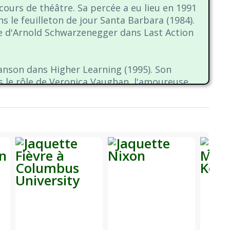
 cours de théâtre. Sa percée a eu lieu en 1991
ns le feuilleton de jour Santa Barbara (1984).
lle d'Arnold Schwarzenegger dans Last Action
wanson dans Higher Learning (1995). Son
ns le rôle de Veronica Vaughan, l'amoureuse
, notamment des rôles dans Nixon (1995),
a ensuite été vue aux côtés de nombreuses
e tu as fait l'été dernier (1997). Bridgette a
ue final. Elle est également une auteure-
 a réalisé deux CD ; « Donne-moi un baiser »
ans la chanson et le cinéma, elle est
n Oceans Campaign et de plusieurs
aunted Hill (1999) a atteint la première place
également joué dans la comédie Just Visiting