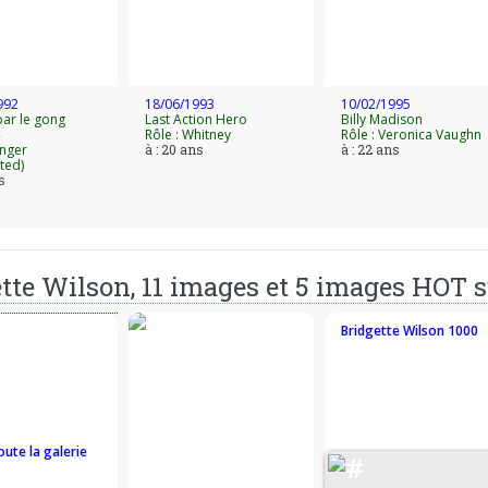
992
18/06/1993
10/02/1995
par le gong
Last Action Hero
Billy Madison
Rôle : Whitney
Rôle : Veronica Vaughn
inger
à : 20 ans
à : 22 ans
ted)
s
tte Wilson, 11 images et 5 images HOT s
Bridgette Wilson 1000
oute la galerie