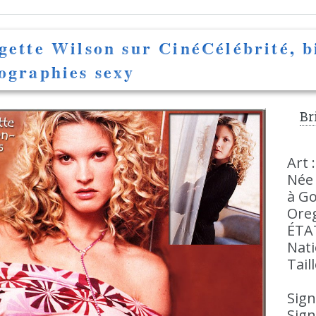
gette Wilson sur CinéCélébrité, b
ographies sexy
Br
Art 
Née 
à Go
Ore
ÉTA
Nati
Tail
Sign
Sign