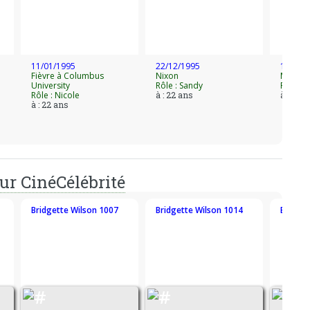
11/01/1995
22/12/1995
18/08/
Fièvre à Columbus
Nixon
Mortal
University
Rôle : Sandy
Rôle : 
Rôle : Nicole
à : 22 ans
à : 22 
à : 22 ans
ur CinéCélébrité
Bridgette Wilson 1007
Bridgette Wilson 1014
Bridget