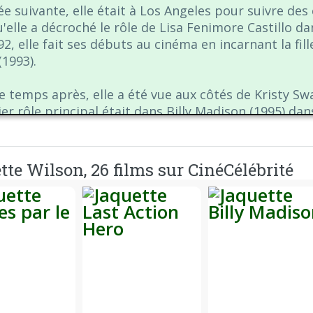
ée suivante, elle était à Los Angeles pour suivre des
u'elle a décroché le rôle de Lisa Fenimore Castillo da
92, elle fait ses débuts au cinéma en incarnant la fi
(1993).
e temps après, elle a été vue aux côtés de Kristy S
er rôle principal était dans Billy Madison (1995) da
lly d'Adam Sandler. Plusieurs films sérieux ont suivi
 Evil (1996) et Unhook the Stars (1996). Bridgette 
ttes adolescentes dans le film d'horreur Je sais ce qu
tte Wilson, 26 films sur CinéCélébrité
l'arrogante Elsa Shivers, qui ne survit pas au génériq
sitrice et chanteuse accomplie, jusqu'à présent elle
Je veux seulement être avec toi ». Outre sa carrière d
ment une fervente partisane de MADD, de l'America
isations de lutte contre le sida. Son film House on H
x-office pendant le week-end d'Halloween, et elle a 
.