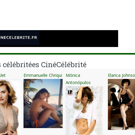
e
 célébritées CinéCélébrité
let
Emmanuelle Chriqui
Mónica
Elarica Johns
Antonópulos