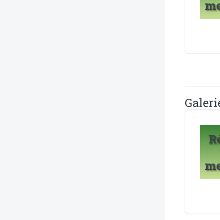
m
Galeri
R
m