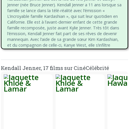
Jenner (née Bruce Jenner). Kendall Jenner a 11 ans lorsque sa
famille se lance dans la télé-réalité avec l’émission «
L’incroyable famille Kardashian », qui suit leur quotidien en
Californie. Elle est à l’avant-dernier enfant de cette grande
famille recomposée, juste avant Kylie Jenner. Très tôt dans
l’émission, Kendall Jenner fait part de ses rêves de devenir
mannequin. Avec l’aide de sa grande sœur Kim Kardashian,
et du compagnon de celle-ci, Kanye West, elle s’infiltre
progressivement, dès l’âge de 16 ans dans le milieu de la
mode. Elle défilé pour la première fois à New York pour le
très prestigieux défilé Marc Jacobs, en 2014. Dès lors, les
Kendall Jenner, 17 films sur CinéCélébrité
créateurs se l’arrachent, elle devient une star des podiums
et on en oublierait presque son statut de star de télé-
réalité. Elle défilé pour Dior, Chanel, Marc bon Furstenberg,
Gucci, de Milan à Paris. Elle fait partie, aux côtés de Cara
Delevingne et Gigi Hadid, de la nouvelle génération des
mannequins en vogue. Elle fait la couverture du « Vogue »
américain en 2016. L’année suivante, elle est le mannequin le
mieux payé de l’année, passant devant Gisele Bündchen,
après avoir engrangé 22 millions de dollars. La consécration
arrive en 2015 lorsqu’elle est sélectionnée pour faire partie
de l’écurie de mannequins Victoria’s Secret. Elle défilera