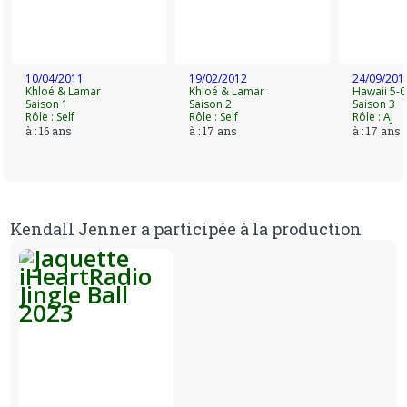
plusieurs années de suite pour la célèbre ligne de lingerie.
Contrairement à ses sœurs, Kendall Jenner est très discrète
sur sa vie privée et ne se laisse pas filmer aussi facilement
en couple. En interview, elle refuse d’ailleurs d’évoquer sa vie
10/04/2011
19/02/2012
24/09/201
privée.
Khloé & Lamar
Khloé & Lamar
Hawaii 5-0
Saison 1
Saison 2
Saison 3
Rôle : Self
Rôle : Self
Rôle : AJ
à : 16 ans
à : 17 ans
à : 17 ans
Kendall Jenner a participée à la production