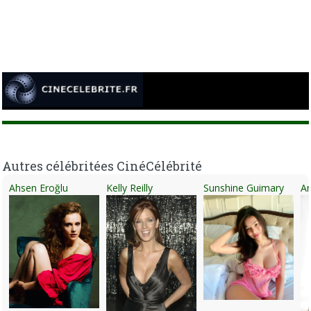
Autres célébritées CinéCélébrité
Ahsen Eroğlu
Kelly Reilly
Sunshine Guimary
An