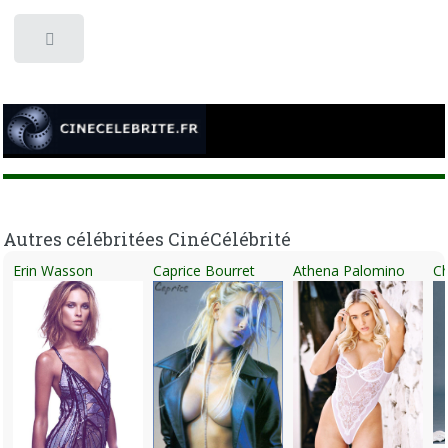
Toggle
Autres célébritées CinéCélébrité
Erin Wasson
Caprice Bourret
Athena Palomino
C