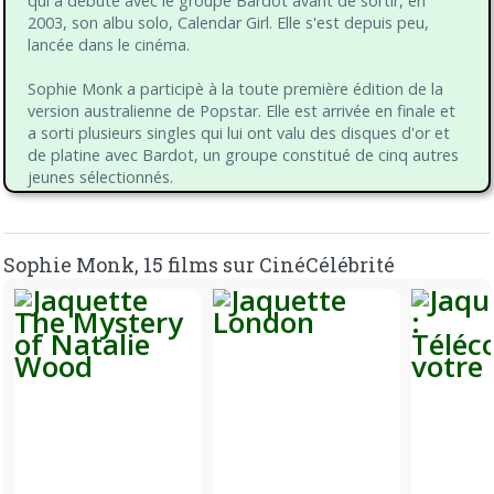
qui a débuté avec le groupe Bardot avant de sortir, en
2003, son albu solo, Calendar Girl. Elle s'est depuis peu,
lancée dans le cinéma.
Sophie Monk a participè à la toute première édition de la
version australienne de Popstar. Elle est arrivée en finale et
a sorti plusieurs singles qui lui ont valu des disques d'or et
de platine avec Bardot, un groupe constitué de cinq autres
jeunes sélectionnés.
Le groupe a sorti plusieurs succès comme Poison , album
et single numéros un en 2000, Play It Like That, ou les
Sophie Monk, 15 films sur CinéCélébrité
singles ASAP et I Need Somebody, avant de se séparer en
2002.
Son premier titre en solo, « Calendar Girl », a été disque
d’or en 2003. Sophie Monk a participé par ailleurs à des
clips, des campagnes de publicité à la télévision et dans la
presse, et a fait la couverture des éditions australiennes de
Vogue et de FHM.
En 2004, Sophie Monk joue dans le téléfilm de Peter
Bogdanovich, The Mystery of Natalie Wood , dans lequel