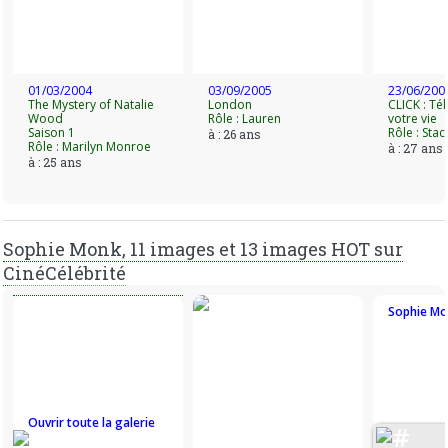
elle incarnait Marilyn Monroe. En 2006, Sophie Monk est à
l'affiche de Sexy Movie d'Aaron Seltzer. La même année, elle
joue aux côtés d'Adam Sandler dans Click.
01/03/2004
03/09/2005
23/06/200
On retrouvera prochainement Sophie Monk, une ancienne
The Mystery of Natalie
London
CLICK : Te
petite amie de Jude Law et Benji Madden dans le film The
Wood
Rôle : Lauren
votre vie
Zeroes de Scott Spiegel.
Saison 1
Rôle : Stac
à : 26 ans
Rôle : Marilyn Monroe
à : 27 ans
à : 25 ans
Sophie Monk, 11 images et 13 images HOT sur
CinéCélébrité
Sophie Mo
Ouvrir toute la galerie