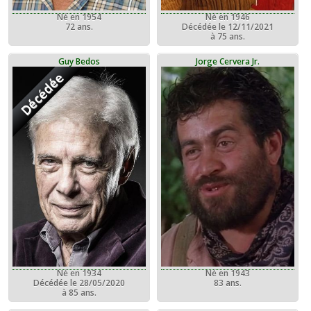
Né en 1946
Né en 1954
Décédée le 12/11/2021
72 ans.
à 75 ans.
Guy Bedos
Jorge Cervera Jr.
Décédée
Né en 1943
Né en 1934
83 ans.
Décédée le 28/05/2020
à 85 ans.