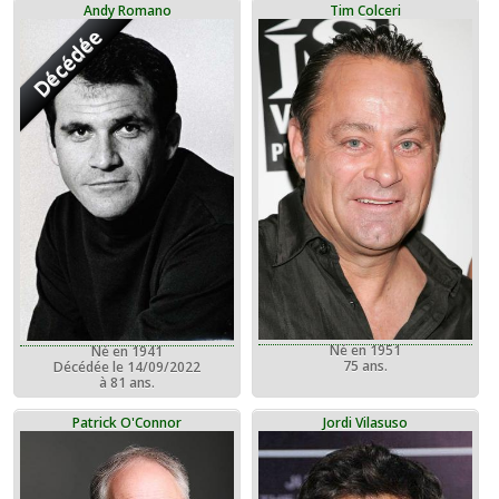
Andy Romano
Tim Colceri
Décédée
Né en 1951
Né en 1941
75 ans.
Décédée le 14/09/2022
à 81 ans.
Patrick O'Connor
Jordi Vilasuso