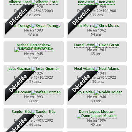
Alberto Sordi
Ben Astar
Né en 1920
Né en 1909
Décédée
Décédée
Décédée le 25/02/2003
Décédée le 20/10/1988
à 82 ans.
à 79 ans.
Oscar Töringe
Chris Morris
Né en 1983
Né en 1962
43 ans.
64 ans.
Michael Bertenshaw
David Eaton
Né en 1961
Né en 1945
65 ans.
81 ans.
Jesús Guzmán
Neal Adams
Né en 1926
Né en 1941
Décédée
Décédée
Décédée le 16/10/2023
Décédée le 28/04/2022
à 97 ans.
à 80 ans.
Rafael Uccman
Noddy Holder
Né en 1993
Né en 1946
33 ans.
80 ans.
Sandor Elès
Dann-Jaques Mouton
Né en 1936
Décédée
Décédée le 04/09/2002
Né en 1986
à 66 ans.
40 ans.