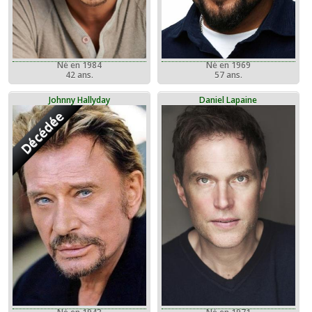
Né en 1984
Né en 1969
42 ans.
57 ans.
Johnny Hallyday
Daniel Lapaine
Décédée