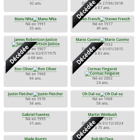
Décédée
42 ans.
Décédée le 27/06/2018
à 87 ans.
Manu NNa
Steven French
Né en 1991
Né en 1977
35 ans.
49 ans.
James Robertson Justice
Mario Cuomo
Né en 1932
Décédée
Décédée
Né en 1907
Décédée le 01/01/2015
Décédée le 02/07/1975
à 82 ans.
à 68 ans.
Ron Oliver
Cormac Fingeret
Né en 1960
66 ans.
Né en 2002
24 ans.
Justin Fletcher
Oh Dal-su
Né en 1970
Né en 1968
56 ans.
58 ans.
Gabriel Fuentes
Martin Wimbush
Né en 1995
Né en 1949
Décédée
31 ans.
Décédée le 01/12/2024
à 75 ans.
Wade Boggs
Rob McClure