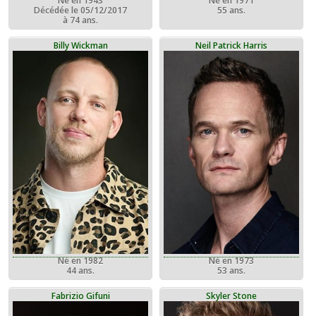
Né en 1943
Né en 1971
Décédée le 05/12/2017
55 ans.
à 74 ans.
Billy Wickman
Neil Patrick Harris
Né en 1982
Né en 1973
44 ans.
53 ans.
Fabrizio Gifuni
Skyler Stone