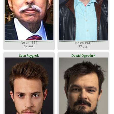
Né en 1934
Né en 1949
92 ans.
77 ans.
Sven Ruygrok
Dawid Ogrodnik