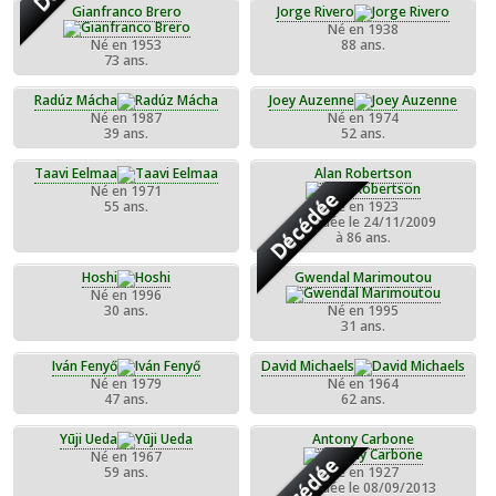
Gianfranco Brero
Jorge Rivero
Né en 1938
Né en 1953
88 ans.
73 ans.
Radúz Mácha
Joey Auzenne
Né en 1987
Né en 1974
39 ans.
52 ans.
Taavi Eelmaa
Alan Robertson
Né en 1971
Décédée
55 ans.
Né en 1923
Décédée le 24/11/2009
à 86 ans.
Hoshi
Gwendal Marimoutou
Né en 1996
30 ans.
Né en 1995
31 ans.
Iván Fenyő
David Michaels
Né en 1979
Né en 1964
47 ans.
62 ans.
Yūji Ueda
Antony Carbone
Né en 1967
Décédée
59 ans.
Né en 1927
Décédée le 08/09/2013