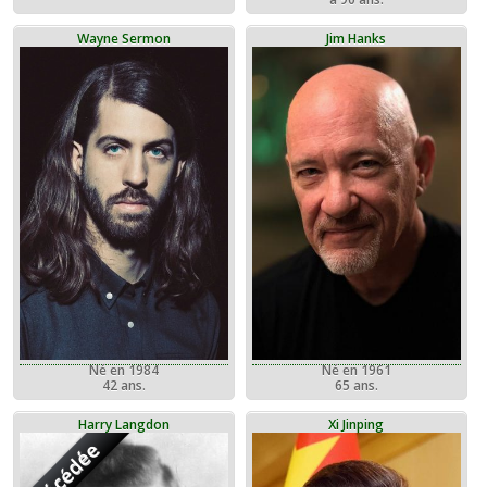
Wayne Sermon
Jim Hanks
Né en 1984
Né en 1961
42 ans.
65 ans.
Harry Langdon
Xi Jinping
Décédée