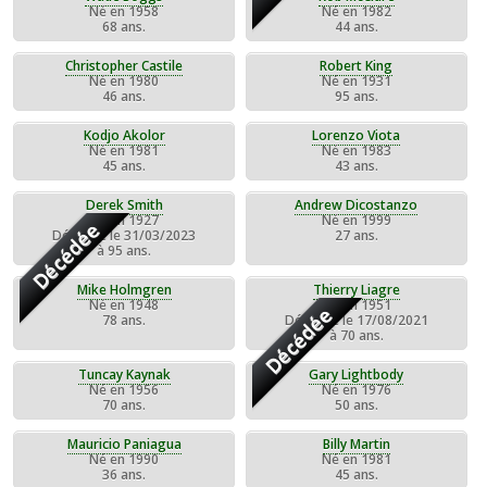
Né en 1958
Né en 1982
68 ans.
44 ans.
Christopher Castile
Robert King
Né en 1980
Né en 1931
46 ans.
95 ans.
Kodjo Akolor
Lorenzo Viota
Né en 1981
Né en 1983
45 ans.
43 ans.
Derek Smith
Andrew Dicostanzo
Né en 1927
Né en 1999
Décédée
Décédée le 31/03/2023
27 ans.
à 95 ans.
Mike Holmgren
Thierry Liagre
Né en 1948
Né en 1951
Décédée
78 ans.
Décédée le 17/08/2021
à 70 ans.
Tuncay Kaynak
Gary Lightbody
Né en 1956
Né en 1976
70 ans.
50 ans.
Mauricio Paniagua
Billy Martin
Né en 1990
Né en 1981
36 ans.
45 ans.