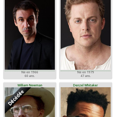
Né en 1966
Né en 1979
60 ans.
47 ans.
William Newman
Denzel Whitaker
Décédée