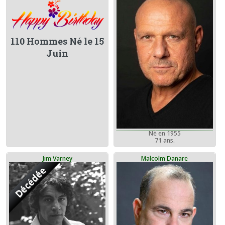
110 Hommes Né le 15
Juin
Né en 1955
71 ans.
Jim Varney
Malcolm Danare
Décédée