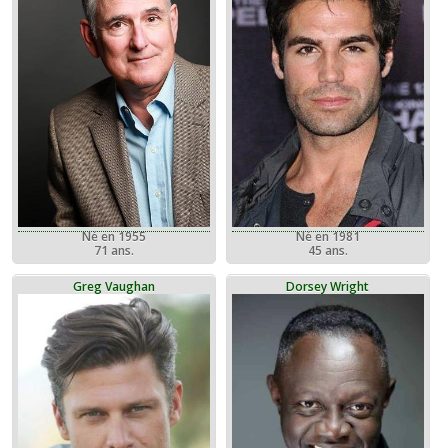
Né en 1981
Né en 1955
45 ans.
71 ans.
Greg Vaughan
Dorsey Wright