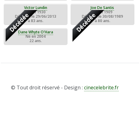
Victor Lundin
Joe De Santis
Né en 1930
Né en 1909
Décédée
Décédée
Décédée le 29/06/2013
Décédée le 30/08/1989
à 83 ans.
à 80 ans.
Dane Whyte O'Hara
Né en 2004
22 ans.
© Tout droit réservé - Design :
cinecelebrite.fr