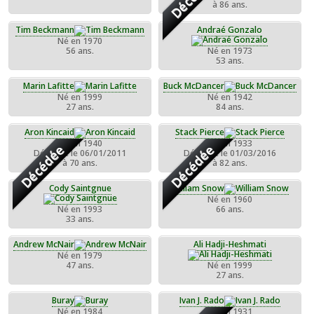
à 86 ans.
Tim Beckmann
Andraé Gonzalo
Né en 1970
56 ans.
Né en 1973
53 ans.
Marin Lafitte
Buck McDancer
Né en 1999
Né en 1942
27 ans.
84 ans.
Aron Kincaid
Stack Pierce
Né en 1940
Né en 1933
Décédée
Décédée
Décédée le 06/01/2011
Décédée le 01/03/2016
à 70 ans.
à 82 ans.
Cody Saintgnue
William Snow
Né en 1960
Né en 1993
66 ans.
33 ans.
Andrew McNair
Ali Hadji-Heshmati
Né en 1979
47 ans.
Né en 1999
27 ans.
Buray
Ivan J. Rado
Né en 1984
Né en 1931