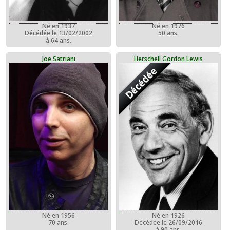
Né en 1937
Né en 1976
Décédée le 13/02/2002
50 ans.
à 64 ans.
Joe Satriani
Herschell Gordon Lewis
Décédée
Né en 1956
Né en 1926
70 ans.
Décédée le 26/09/2016
à 90 ans.