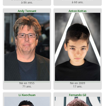
à 60 ans.
à 86 ans.
Andy Tennant
Anton Kottas
Né en 1955
Né en 2009
71 ans.
17 ans.
Li Xiaochuan
Fernando Gil