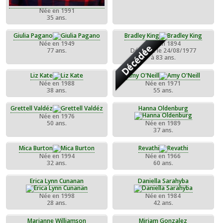
Née en 1991
35 ans.
Giulia Pagano
Bradley King
Née en 1949
Née en 1894
Décédée
77 ans.
Décédée le 24/08/1977
à 83 ans.
Liz Kate
Amy O'Neill
Née en 1988
Née en 1971
38 ans.
55 ans.
Grettell Valdéz
Hanna Oldenburg
Née en 1976
50 ans.
Née en 1989
37 ans.
Mica Burton
Revathi
Née en 1994
Née en 1966
32 ans.
60 ans.
Erica Lynn Cunanan
Daniella Sarahyba
Née en 1998
Née en 1984
28 ans.
42 ans.
Marianne Williamson
Miriam Gonzalez