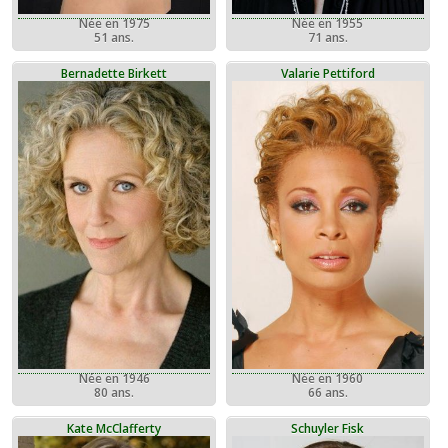
Née en 1975
Née en 1955
51 ans.
71 ans.
Bernadette Birkett
Valarie Pettiford
Née en 1946
Née en 1960
80 ans.
66 ans.
Kate McClafferty
Schuyler Fisk