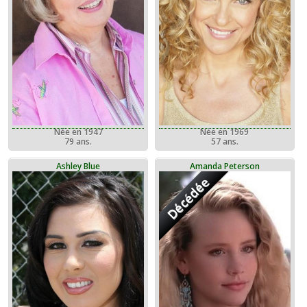
Née en 1947
Née en 1969
79 ans.
57 ans.
Ashley Blue
Amanda Peterson
Décédée