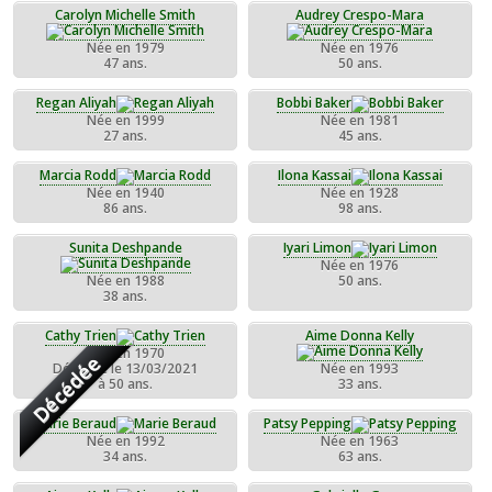
Carolyn Michelle Smith
Audrey Crespo-Mara
Née en 1979
Née en 1976
47 ans.
50 ans.
Regan Aliyah
Bobbi Baker
Née en 1999
Née en 1981
27 ans.
45 ans.
Marcia Rodd
Ilona Kassai
Née en 1940
Née en 1928
86 ans.
98 ans.
Sunita Deshpande
Iyari Limon
Née en 1976
Née en 1988
50 ans.
38 ans.
Cathy Trien
Aime Donna Kelly
Née en 1970
Décédée
Décédée le 13/03/2021
Née en 1993
à 50 ans.
33 ans.
Marie Beraud
Patsy Pepping
Née en 1992
Née en 1963
34 ans.
63 ans.