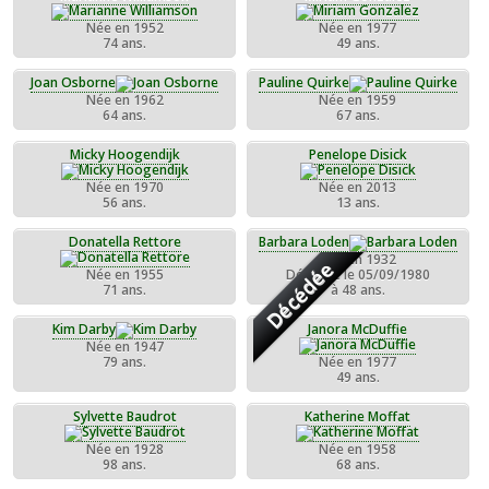
Née en 1952
Née en 1977
74 ans.
49 ans.
Joan Osborne
Pauline Quirke
Née en 1962
Née en 1959
64 ans.
67 ans.
Micky Hoogendijk
Penelope Disick
Née en 1970
Née en 2013
56 ans.
13 ans.
Donatella Rettore
Barbara Loden
Née en 1932
Décédée
Née en 1955
Décédée le 05/09/1980
71 ans.
à 48 ans.
Kim Darby
Janora McDuffie
Née en 1947
79 ans.
Née en 1977
49 ans.
Sylvette Baudrot
Katherine Moffat
Née en 1928
Née en 1958
98 ans.
68 ans.