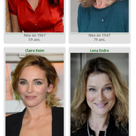
Née en 1967
Née en 1947
59 ans.
79 ans.
Claire Keim
Lena Endre