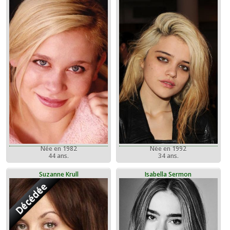
Née en 1982
Née en 1992
44 ans.
34 ans.
Suzanne Krull
Isabella Sermon
Décédée