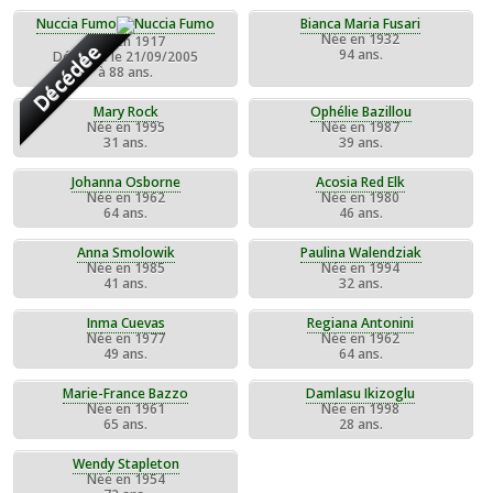
Nuccia Fumo
Bianca Maria Fusari
Née en 1932
Née en 1917
Décédée
94 ans.
Décédée le 21/09/2005
à 88 ans.
Mary Rock
Ophélie Bazillou
Née en 1995
Née en 1987
31 ans.
39 ans.
Johanna Osborne
Acosia Red Elk
Née en 1962
Née en 1980
64 ans.
46 ans.
Anna Smolowik
Paulina Walendziak
Née en 1985
Née en 1994
41 ans.
32 ans.
Inma Cuevas
Regiana Antonini
Née en 1977
Née en 1962
49 ans.
64 ans.
Marie-France Bazzo
Damlasu Ikizoglu
Née en 1961
Née en 1998
65 ans.
28 ans.
Wendy Stapleton
Née en 1954