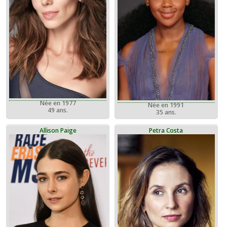
Née en 1977
Née en 1991
49 ans.
35 ans.
Allison Paige
Petra Costa