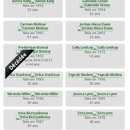
Aimee Kelly
Gabrielle Green
Née en 1993
33 ans.
Née en 1994
32 ans.
Carmen Molinar
Jordan Alexa Davis
Née en 1965
Née en 2003
61 ans.
23 ans.
Frederique Bonnal
Sally Lindsay
Née en 1973
Décédée
Née en 1953
53 ans.
Décédée le 29/07/2017
à 64 ans.
Erika Starkova
Yaprak Medine
Née en 1984
Née en 1996
42 ans.
30 ans.
Miranda Miller
Jessica Lynn
Née en 1996
Née en 1985
30 ans.
41 ans.
Irina Bezryadnova
Sirry Jons
Née en 1978
Née en 1987
48 ans.
39 ans.