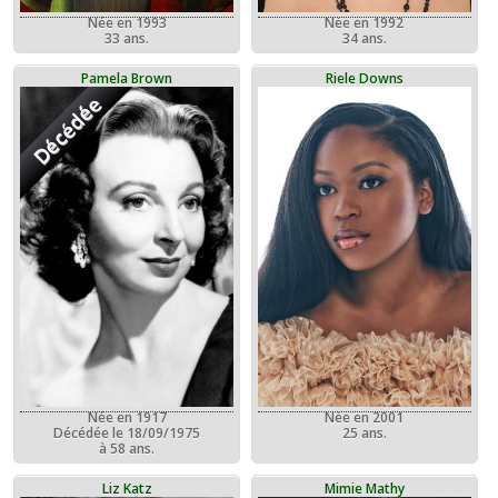
Née en 1993
Née en 1992
33 ans.
34 ans.
Pamela Brown
Riele Downs
Décédée
Née en 1917
Née en 2001
Décédée le 18/09/1975
25 ans.
à 58 ans.
Liz Katz
Mimie Mathy