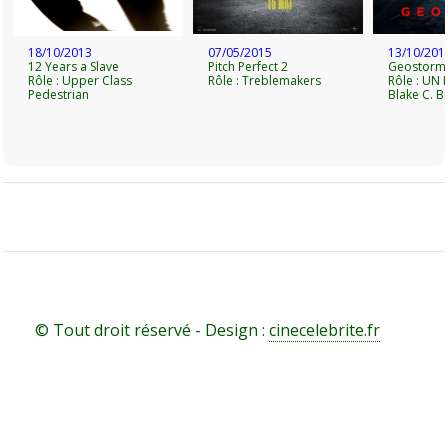
18/10/2013
07/05/2015
13/10/201
12 Years a Slave
Pitch Perfect 2
Geostorm
Rôle : Upper Class
Rôle : Treblemakers
Rôle : UN 
Pedestrian
Blake C. B
© Tout droit réservé - Design :
cinecelebrite.fr