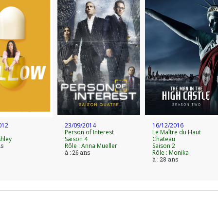
012
23/09/2014
16/12/2016
Person of Interest
Le Maître du Haut
shley
Saison 4
Chateau
ns
Rôle : Anna Mueller
Saison 2
à : 26 ans
Rôle : Monika
à : 28 ans