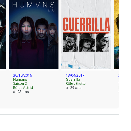
30/10/2016
13/04/2017
25/03/
Humans
Guerrilla
Trust
Saison 2
Rôle : Eliette
Saison 
Rôle : Astrid
à : 29 ans
Rôle : T
à : 28 ans
à : 30 