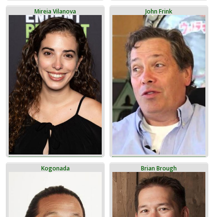
Mireia Vilanova
John Frink
Kogonada
Brian Brough