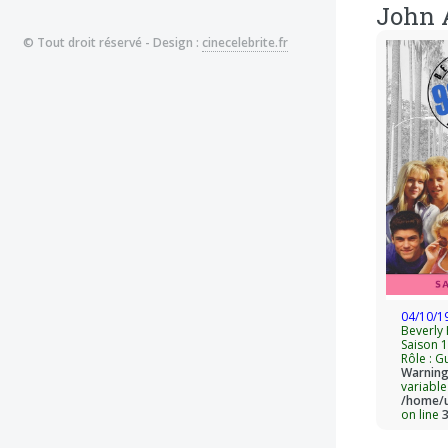
John A
© Tout droit réservé - Design :
cinecelebrite.fr
04/10/1
Beverly 
Saison 1
Rôle : Gu
Warnin
variable
/home/u
on line
Tous le