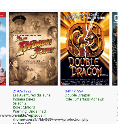
21/09/1992
04/11/1994
05/03/
Les Aventures du jeune
Double Dragon
Code L
Indiana Jones
Rôle : Smartass Mohawk
Saison 
Saison 2
Rôle : 
Rôle : Clifford
Warnin
Warning
: Undefined
variabl
9/www/production.php
variable $episode in
/home/
/home/users9/l/ldj4639/www/production.php
on line
on line
340
Tous le