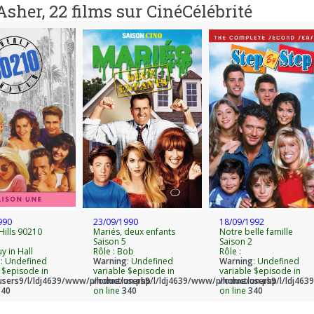
sher, 22 films sur CinéCélébrité
990
23/09/1990
18/09/1992
Hills 90210
Mariés, deux enfants
Notre belle famille
Saison 5
Saison 2
y in Hall
Rôle : Bob
Rôle :
g
: Undefined
Warning
: Undefined
Warning
: Undefined
 $episode in
variable $episode in
variable $episode in
sers9/l/ldj4639/www/production.php
/home/users9/l/ldj4639/www/production.php
/home/users9/l/ldj463
340
on line
340
on line
340
s épisodes
Tous les épisodes
Tous les épisodes