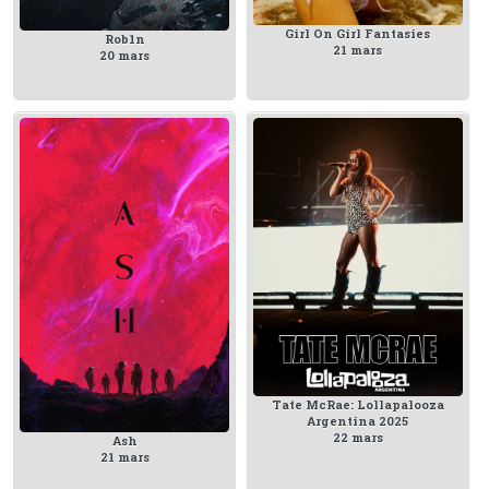
Girl On Girl Fantasies
Rob1n
21 mars
20 mars
Tate McRae: Lollapalooza
Argentina 2025
22 mars
Ash
21 mars