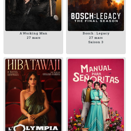
A Working Man
Bosch : Legacy
27 mars
27 mars
Saison 3