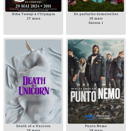
Hiba Tawaji à l'Olympia
De parfaites demoiselles
27 mars
28 mars
Saison 1
Death of a Unicorn
Punto Nemo
28 mars
28 mars