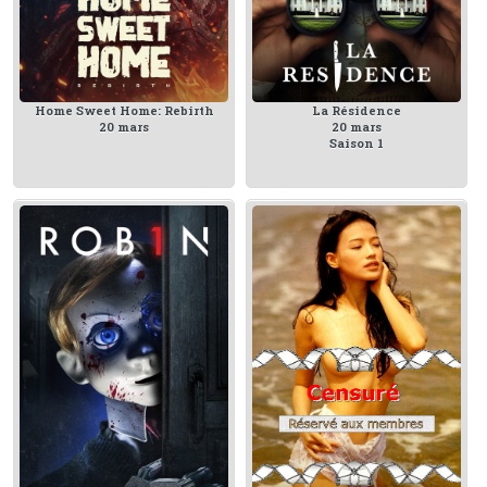
Home Sweet Home: Rebirth
La Résidence
20 mars
20 mars
Saison 1