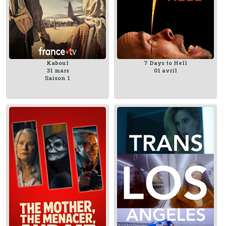
Kaboul
7 Days to Hell
31 mars
01 avril
Saison 1