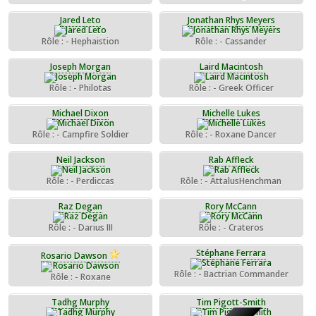
Jared Leto
Jonathan Rhys Meyers
Rôle : - Hephaistion
Rôle : - Cassander
Joseph Morgan
Laird Macintosh
Rôle : - Philotas
Rôle : - Greek Officer
Michael Dixon
Michelle Lukes
Rôle : - Campfire Soldier
Rôle : - Roxane Dancer
Neil Jackson
Rab Affleck
Rôle : - Perdiccas
Rôle : - AttalusHenchman
Raz Degan
Rory McCann
Rôle : - Darius III
Rôle : - Crateros
Stéphane Ferrara
Rosario Dawson
Rôle : - Bactrian Commander
Rôle : - Roxane
Tadhg Murphy
Tim Pigott-Smith