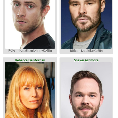
Rôle : - JonathanJohnnyKoffin
Rôle : - IzaakIkeKoffin
Rebecca De Mornay
Shawn Ashmore