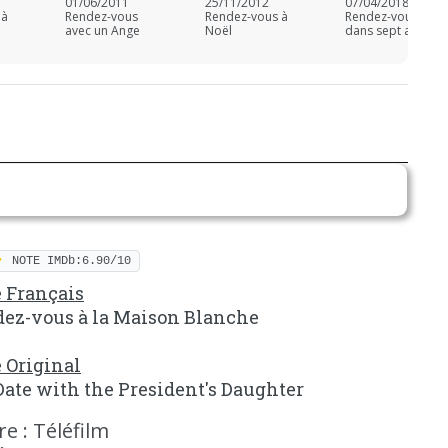
01/06/2011
25/11/2012
07/04/2018
 à
Rendez-vous
Rendez-vous à
Rendez-vous
avec un Ange
Noël
dans sept ans
NOTE IMDb:6.90/10
e Français
ez-vous à la Maison Blanche
e Original
ate with the President's Daughter
e : Téléfilm