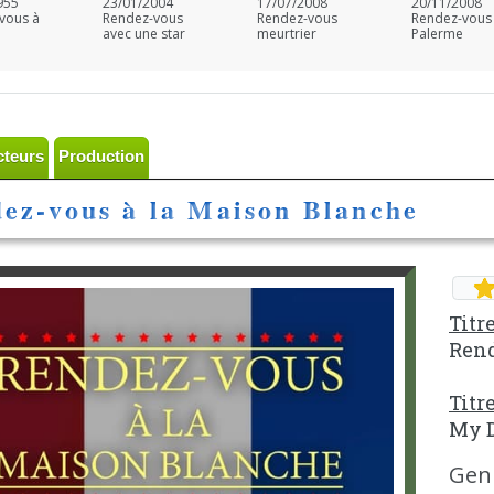
955
23/01/2004
17/07/2008
20/11/2008
vous à
Rendez-vous
Rendez-vous
Rendez-vous
avec une star
meurtrier
Palerme
cteurs
Production
ez-vous à la Maison Blanche
Titr
Rend
Titr
My D
Genr