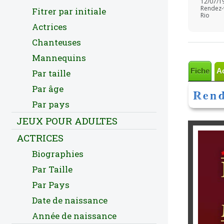
12/07/1
Rendez-
Fitrer par initiale
Rio
Actrices
Chanteuses
Mannequins
Fiche
A
Par taille
Par âge
Rend
Par pays
JEUX POUR ADULTES
ACTRICES
Biographies
Par Taille
Par Pays
Date de naissance
Année de naissance