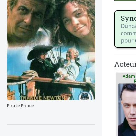
Syno
Dunca
commer
pour 
Acteu
Adam 
Pirate Prince