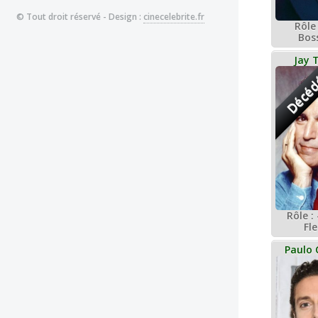
© Tout droit réservé - Design :
cinecelebrite.fr
Rôle 
Bos
Jay 
Décé
Rôle :
Fl
Paulo 