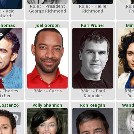
Rôle : - President
Rôle : - Hallie
Rôle
: - Reid
George Richmond
Richmond
Th
shardt
Thomas
Joel Gordon
Karl Pruner
Mim
dé
Rôle : - Curtis
Rôle : - Paul
 - Charles
Rôle
Klondike
etcher
Ri
Costanzo
Polly Shannon
Ron Reagan
Wand