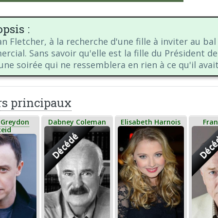
psis :
n Fletcher, à la recherche d'une fille à inviter au b
cial. Sans savoir qu'elle est la fille du Président de
une soirée qui ne ressemblera en rien à ce qu'il avai
rs principaux
Greydon
Dabney Coleman
Elisabeth Harnois
Fra
Reid
Décédé
Décé