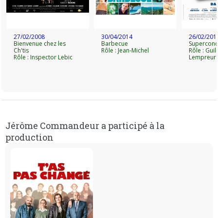
27/02/2008
30/04/2014
26/02/201
Bienvenue chez les
Barbecue
Supercond
Ch'tis
Rôle : Jean-Michel
Rôle : Gui
Rôle : Inspector Lebic
Lempreur
Jérôme Commandeur a participé à la
production