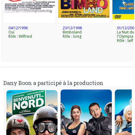
04/12/1996
23/12/1998
01/12/200
Oui
Bimboland
La Nuit du r
Rôle : Wilfried
Rôle : Greg
l'Olympia
Rôle : Self
Dany Boon a participé à la production