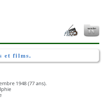
 et films.
embre 1948 (77 ans).
lphie
e