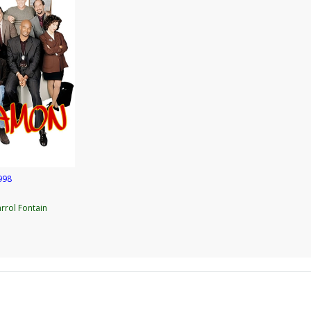
998
arrol Fontain